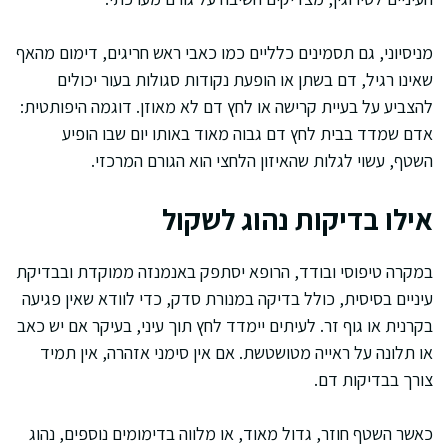
מניסיוני, גם תסמינים כלליים כמו כאבי ראש חריגים, דימום מהאף
שאינו רגיל, דם בשתן או הופעת נקודות סגולות בעור יכולים
להצביע על בעיית קרישה או לחץ דם לא מאוזן. דוגמה היפותטית:
אדם שמדד בבית לחץ דם גבוה מאוד באותו יום שבו הופיע
השטף, עשוי לגלות שהאיזון הלחצי הוא הגורם המרכזי.
אילו בדיקות נהוג לשקול
במקרה טיפוסי ובודד, הרופא יסתפק באנמנזה ממוקדת ובבדיקת
עיניים בסיסית, כולל בדיקה במנורת סדק, כדי לוודא שאין פגיעה
בקרנית או גוף זר. לעיתים יימדד לחץ תוך עיני, בעיקר אם יש כאב
או תלונה על ראייה מטושטשת. אם אין סימני אזהרה, אין תמיד
צורך בבדיקות דם.
כאשר השטף חוזר, גדול מאוד, או מלווה בדימומים נוספים, נהוג