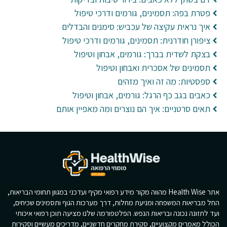
פטרת בפה: תסמינים, גורמים ודרכי טיפול
איך נראית עקיצה של עכביש: סימנים והבדלים
ציפורן חודרנית: תסמינים, גורמים ודרכי טיפול
בצקת לשדית בברך: גורמים, אבחון וטיפול
תסמינים של אסכרית ואבחון וטיפול
ספסטיות: מה זה ואיך מזהים
כאבים בגב כף הרגל: גורמים, אבחון וטיפול
תאים סרטניים: איך הם נוצרים ומה מאפיין אותם
אתר Health Wise מהווה מקור מידע רפואי מקיף ועדכני במגוון תחומי הבריאות,
החל מבריאות המשפחה ומניעת מחלות, דרך מערכות הגוף ותסמינים שכיחים,
ועד לתזונה נכונה ובריאות הנפש. הפלטפורמה שלנו מציעה תוכן רפואי איכותי
הכולל מאמרים מקצועיים, סקירת מחקרים חדשניים, מדריכים מעשיים וסקירות