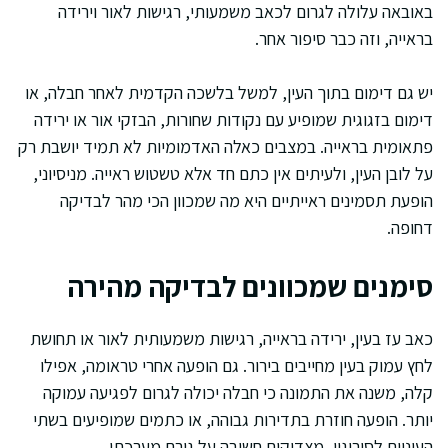
באובאה עלולה לגרום לכאב משמעותי, רגישות לאור וירידה
בראייה, וזה כבר סיפור אחר.
יש גם דימום בתוך העין, למשל בלשכה הקדמית לאחר חבלה, או
דימום בזגוגית שמופיע עם נקודות שחורות, הבזקי אור או ירידה
פתאומית בראייה. במצבים כאלה האדמומיות לא תמיד יושבת רק
על לובן העין, ולעיתים אין כתם חד אלא טשטוש ראייה. מניסיוני,
הופעת תסמינים ראייתיים היא מה שמכוון הכי מהר לבדיקה
דחופה.
סימנים שמכוונים לבדיקה מהירה
כאב עז בעין, ירידה בראייה, רגישות משמעותית לאור או תחושת
לחץ עמוק בעין מחייבים בירור. גם הופעה אחרי טראומה, אפילו
קלה, משנה את התמונה כי חבלה יכולה לגרום לפגיעה עמוקה
יותר. הופעה חוזרת בתדירות גבוהה, או כתמים שמופיעים בשתי
העיניים לסירוגין, מצדיקים חשיבה על גורם מערכתי.