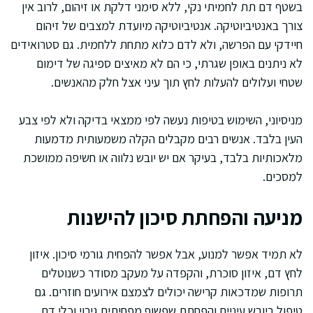
בשטף דם תת לחמיתי נקי, ללא סימני דלקת או זיהום, לרוב אין
צורך באנטיביוטיקה. אנטיביוטיקה מיועדת למצבים של זיהום
חיידקי עם הפרשה, ולא לדם כלוא מתחת ללחמית. גם סטרואידים
לא ניתנים באופן שגרתי, כי הם לא מאיצים ספיגה של דימום
שטחי ועלולים להעלות לחץ תוך עיני אצל חלק מהאנשים.
מניסיוני, השימוש בטיפות נעשה לפי ממצאי בדיקה ולא לפי צבע
העין בלבד. אנשים רבים מקבלים הקלה משמעותית מדמעות
מלאכותיות בלבד, בעיקר אם יש יובש נלווה או חשיפה ממושכת
למסכים.
מניעה והפחתת סיכון להישנות
לא תמיד אפשר למנוע, אבל אפשר להפחית גורמי סיכון. איזון
לחץ דם, איזון סוכרת, והקפדה על מעקב מסודר כשנוטלים
תרופות שמדכאות קרישה יכולים לצמצם אירועים חוזרים. גם
טיפול ביובש עיניים והפחתת שפשוף מפחיתים גירוי וכלי דם