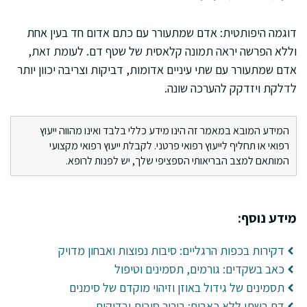
דוגמה היפותטית: אדם שמתעורר עם כתם אדום חד בעין אחת
וללא הפרשה יראה תמונה קלאסית של שטף דם. לעומת זאת,
אדם שמתעורר עם שתי עיניים אדומות, דביקות וצריבה יכוון יותר
לדלקת ויזדקק להערכה שונה.
המידע המובא במאמר זה הינו מידע כללי בלבד ואינו מהווה ייעוץ
רפואי או תחליף לייעוץ רפואי פרטני. לקבלת ייעוץ רפואי מקצועי
המותאם למצב הבריאותי הספציפי שלך, יש לפנות לרופא.
מידע נוסף:
דקירות בכפות הרגליים: סיבות נפוצות ואבחון מדויק
כאב בשקדים: גורמים, תסמינים וטיפול
תסמינים של גידול באוזן וזיהוי מוקדם של סימנים
דם בשתן ללא כאבים: בירור סיבות ובדיקות