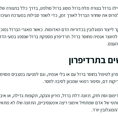
ילה ברזל בצורת מלח ברזל מסוג ברזל סולפט, בדרך כלל בתצורה של
פרוס את שחרור הברזל לאורך זמן, כדי לשפר סבילות במערכת העיכו
לייצור המוגלובין בכדוריות הדם האדומות. כאשר מאגרי הברזל נמוכים
 להיווצר אנמיה מחוסר ברזל. תרדיפרון מספקת ברזל שנספג במעי הדק
העצם.
ם בתרדיפרון
ן לטיפול בחוסר ברזל עם או בלי אנמיה, וגם למניעה במצבים מסוימ
ות דם, וסיפור רפואי שמכוון לסיבה לחסר.
מום וסת חזק, תזונה דלת ברזל, היריון והנקה, תקופות גדילה, או אי
ותטי של אדם שמתחיל אימוני ריצה אינטנסיביים, התזונה שלו לא מתא
המוגלובין יורד.