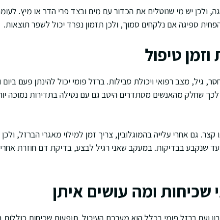
ך בספיגה, ולכן יש מי שנוטלים את הכדור עם מים ובצד פרי הדר או מיץ. לע
הפחית ספיגה אם נלקחים סמוך, ולכן תזמון נפרד יכול לשפר תוצאות.
 וזמן טיפול
ר, גיל, מצב רפואי ויכולת סבילות. ברזל פומי יכול להינתן פעם ביום 
 לכך שחלק מהאנשים מסתדרים היטב גם עם נטילה בתדירות נמוכה יות
קצר. גם אחרי עלייה בהמוגלובין, צריך זמן למילוי מאגרי הברזל, ולכן
יעד שנקבע בבדיקות. במעקב שאני רגיל לבצע, בדיקת דם חוזרת אחרי
 שכיחות ומה עושים איתן
ן ועם ברזל פומי בכלל הוא מערכת העיכול. תופעות שכיחות כוללות בח