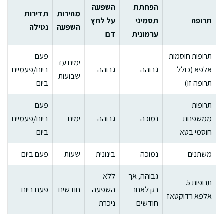
הפחתת
השפעה
מהירות
תדירות
תרופה
תסמיני
על לחץ
השפעה
נטילה
ערמונית
דם
תרופות חוסמות
פעם
ימים עד
אלפא (כולל
גבוהה
גבוהה
ביום/פעמיים
שבועות
תרופה זו)
ביום
תרופות
פעם
ממשפחת
נמוכה
גבוהה
ימים
ביום/פעמיים
חוסמי בטא
ביום
משתנים
נמוכה
בינונית
שעות
פעם ביום
גבוהה, אך
ללא
תרופות 5-
רק לאחר
השפעה
חודשים
פעם ביום
אלפא רדוקטאז
חודשים
ניכרת