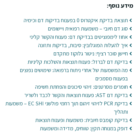
מידע נוסף:
תוצאת בדיקת איקטרוס 0 בפענוח בדיקות דם וכימיה
סוג דם חיובי – משמעות רפואית ויישומים
אחוז לימפוציטים בבדיקת דם: פענוח והקשר קליני
איך להעלות המוגלובין: סיבות, בדיקות ותזונה
חיישן סוכר רציף: ניטור גלוקוז מתקדם
בדיקת דם לברזל: פענוח תוצאות והשלכות קליניות
מה המשמעות של אחרי ניתוח ברפואה: שימושים נפוצים
בפענוח מסמכים
חומרים מסרטנים: זיהוי סיכונים והפחתת חשיפה
בדיקת דם AST: פענוח תוצאות והקשר לכבד ולשריר
בדיקת PCR לזיהוי זיהום תוך רחמי פולשני EC SHI – משמעות
ותהליך
בדיקת קומבס חיובית: משמעות ופענוח תוצאות
דופק במנוחה תקין: טווחים, מדידה ומשמעות