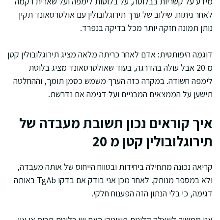
מידע על קשריות בבלוטה, על בלוטות לימפה ועל שארית רקמה
לאחר ניתוח. שילוב של ערך תירוגלובולין עם אולטרסאונד תקין
נותן תמונה חזקה יותר מכל בדיקה בנפרד.
דוגמה היפותטית: אדם לאחר כריתה מלאה מציג תירוגלובולין קטן
מ 20 אבל עולה בהדרגה, בעוד שאולטרסאונד מציג בלוטת
לימפה חשודה. במקרה כזה הערך משמש כסמן תומך, וההחלטה
תישען על הממצאים המבניים ועל דגימה אם נדרשת.
איך קוראים נכון תשובת מעבדה של
תירוגלובולין קטן מ 20
קריאה נכונה מתחילה ביחידות ובטווח הייחוס של אותה מעבדה,
ולא במספר מנותק. לאחר מכן אני בודק אם בדקו TgAb באותה
דגימה, כי בלי הנתון הזה הפענוח חלקי.
אני ממשיך לשאלה קלינית פשוטה: האם יש בלוטת תריס או אין,