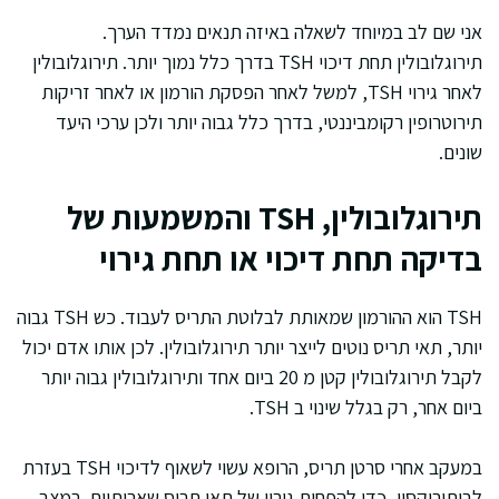
אני שם לב במיוחד לשאלה באיזה תנאים נמדד הערך.
תירוגלובולין תחת דיכוי TSH בדרך כלל נמוך יותר. תירוגלובולין
לאחר גירוי TSH, למשל לאחר הפסקת הורמון או לאחר זריקות
תירוטרופין רקומביננטי, בדרך כלל גבוה יותר ולכן ערכי היעד
שונים.
תירוגלובולין, TSH והמשמעות של
בדיקה תחת דיכוי או תחת גירוי
TSH הוא ההורמון שמאותת לבלוטת התריס לעבוד. כש TSH גבוה
יותר, תאי תריס נוטים לייצר יותר תירוגלובולין. לכן אותו אדם יכול
לקבל תירוגלובולין קטן מ 20 ביום אחד ותירוגלובולין גבוה יותר
ביום אחר, רק בגלל שינוי ב TSH.
במעקב אחרי סרטן תריס, הרופא עשוי לשאוף לדיכוי TSH בעזרת
לבותירוקסין, כדי להפחית גירוי של תאי תריס שאריתיים. במצב