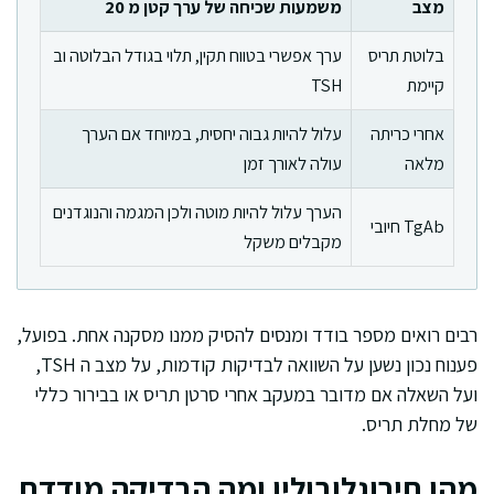
מצב
משמעות שכיחה של ערך קטן מ 20
בלוטת תריס
ערך אפשרי בטווח תקין, תלוי בגודל הבלוטה וב
קיימת
TSH
אחרי כריתה
עלול להיות גבוה יחסית, במיוחד אם הערך
מלאה
עולה לאורך זמן
הערך עלול להיות מוטה ולכן המגמה והנוגדנים
TgAb חיובי
מקבלים משקל
רבים רואים מספר בודד ומנסים להסיק ממנו מסקנה אחת. בפועל,
פענוח נכון נשען על השוואה לבדיקות קודמות, על מצב ה TSH,
ועל השאלה אם מדובר במעקב אחרי סרטן תריס או בבירור כללי
של מחלת תריס.
מהו תירוגלובולין ומה הבדיקה מודדת