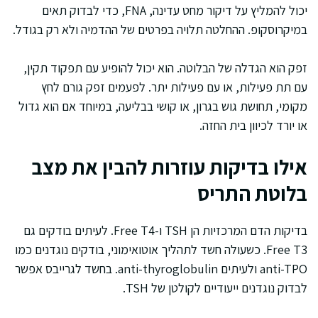
יכול להמליץ על דיקור מחט עדינה, FNA, כדי לבדוק תאים
במיקרוסקופ. ההחלטה תלויה בפרטים של ההדמיה ולא רק בגודל.
זפק הוא הגדלה של הבלוטה. הוא יכול להופיע עם תפקוד תקין,
עם תת פעילות, או עם פעילות יתר. לפעמים זפק גורם לחץ
מקומי, תחושת גוש בגרון, או קושי בבליעה, במיוחד אם הוא גדול
או יורד לכיוון בית החזה.
אילו בדיקות עוזרות להבין את מצב
בלוטת התריס
בדיקות הדם המרכזיות הן TSH ו-Free T4. לעיתים בודקים גם
Free T3. כשעולה חשד לתהליך אוטואימוני, בודקים נוגדנים כמו
anti-TPO ולעיתים anti-thyroglobulin. בחשד לגרייבס אפשר
לבדוק נוגדנים ייעודיים לקולטן של TSH.