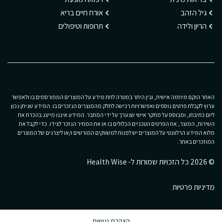
גיל הזהב
אורח חיים בריא
הריון ולידה
תרופות וטיפולים
האתר הוקם מיוזמה אישית, ובין היתר במטרה לתת מידע על המוצרים המפורסמים בו ולאפשר
ערוץ לקבלת פרטים נוספים ואפשרויות רכישה לחלק מהמוצרים הנזכרים בו. המידע שניתן נכון
ליום כתיבתו, ומבוסס על מחקר אישי שנערך על ידי המחבר. המידע איננו מייצג בהכרח את
השירות, המוצר, את הפרטים הטכניים הכלולים בו או את המחיר הנזכר לצידו. כדי לקבל את
מלוא המידע הרלוונטי על המוצרים יש לפנות למשווקים המורשים ו/או ליצרנים של המוצרים
המוזכרים באתר.
© 2026 כל הזכויות שמורות ל- Health Wise
מדיניות פרטיות
הצהרת נגישות