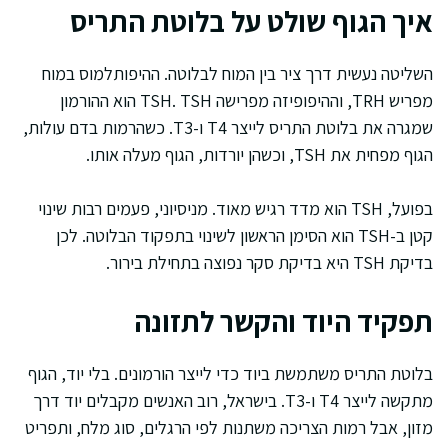
איך הגוף שולט על בלוטת התריס
השליטה נעשית דרך ציר בין המוח לבלוטה. ההיפותלמוס במוח
מפריש TRH, וההיפופיזה מפרישה TSH. TSH הוא ההורמון
שמגרה את בלוטת התריס לייצר T4 ו-T3. כשהרמות בדם עולות,
הגוף מפחית את TSH, וכשהן יורדות, הגוף מעלה אותו.
בפועל, TSH הוא מדד רגיש מאוד. מניסיוני, פעמים רבות שינוי
קטן ב-TSH הוא הסימן הראשון לשינוי בתפקוד הבלוטה. לכן
בדיקת TSH היא בדיקת סקר נפוצה בתחילת בירור.
תפקיד היוד והקשר לתזונה
בלוטת התריס משתמשת ביוד כדי לייצר הורמונים. בלי יוד, הגוף
מתקשה לייצר T4 ו-T3. בישראל, רוב האנשים מקבלים יוד דרך
מזון, אבל רמות הצריכה משתנות לפי הרגלים, סוג מלח, ותפריט