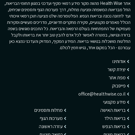
אתר Health Wise מהווה מקור מידע רפואי מקיף ועדכני במגוון תחומי הבריאות,
החל מבריאות המשפחה ומניעת מחלות, דרך מערכות הגוף ותסמינים שכיחים,
ועד לתזונה נכונה ובריאות הנפש. הפלטפורמה שלנו מציעה תוכן רפואי איכותי
הכולל מאמרים מקצועיים, סקירת מחקרים חדשניים, מדריכים מעשיים וסקירות
מעמיקות של התפתחויות בעולם הרפואה והבריאות. כל התכנים מוגשים בשפה
ברורה ונגישה, במטרה לאפשר לכל אדם להבין טוב יותר את בריאותו ולקבל
החלטות מושכלות בנושאי בריאות. המידע המקיף, המדויק והעדכני נמצא כאן
עבורכם - הכל במקום אחד, נגיש וזמין לכולם.
אודותינו
יצירת קשר
מפת אתר
פייסבוק
office@healthwise.co.il
מידע מקצועי
בריאות האישה
מחלות ותסמינים
בריאות הילד
מערכות הגוף
בריאות הנפש
עזרה ראשונה
בריאות מינית
רפואה מונעת