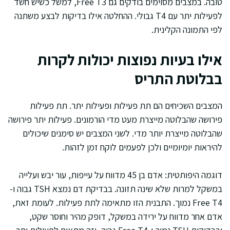
טובה. במצבים מסוימים בודקים גם Free T3, למשל כשיש חשד
לפעילות יתר עם T4 גבולי. ההחלטה אילו בדיקות לבצע משתנה
לפי התמונה הקלינית.
אילו בעיות נפוצות יכולות לקרות
בבלוטת התריס
המצבים השכיחים הם תת פעילות ופעילות יתר. תת פעילות
פירושה שהבלוטה מייצרת מעט מדי הורמונים. פעילות יתר פירושה
שהבלוטה מייצרת יותר מדי. לשני המצבים יש סימנים שיכולים
להיראות יומיומיים ולכן לפעמים לוקח זמן לזהות.
דוגמה היפותטית: אדם בן 45 מדווח על עייפות, עור יבש ועלייה
במשקל למרות שלא שינה תזונה. בבדיקת דם נמצא TSH גבוה ו-
Free T4 נמוך. התבנית הזו מתאימה לתת פעילות. לעומת זאת,
אדם אחר מדווח על ירידה במשקל, דופק מהיר וחוסר שקט,