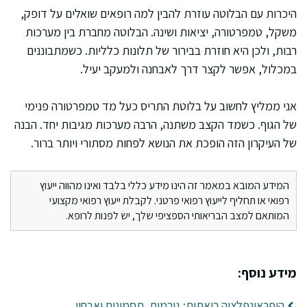
היכרות עם הבלוטה עוזרת להבין למה רופאים שואלים על דופק,
משקל, טמפרטורה, יציאות ושינה. הבלוטה מחברת בין מערכות
רבות, ולכן היא חוזרת בבירור של תלונות כלליות. כשמתבוננים
במכלול, אפשר לקצר דרך לאבחנה ולמעקב יעיל.
אני ממליץ לחשוב על בלוטת התריס כעל מד טמפרטורה פנימי
של הגוף. כשמד הקצב משתנה, הרבה מערכות מגיבות יחד. הבנה
של העיקרון הזה הופכת את הנושא לפחות מסתורי ויותר ברור.
המידע המובא במאמר זה הינו מידע כללי בלבד ואינו מהווה ייעוץ
רפואי או תחליף לייעוץ רפואי פרטני. לקבלת ייעוץ רפואי מקצועי
המותאם למצב הבריאותי הספציפי שלך, יש לפנות לרופא.
מידע נוסף:
היפראינפלציה ריאתית: גורמים, תסמינים ואבחון