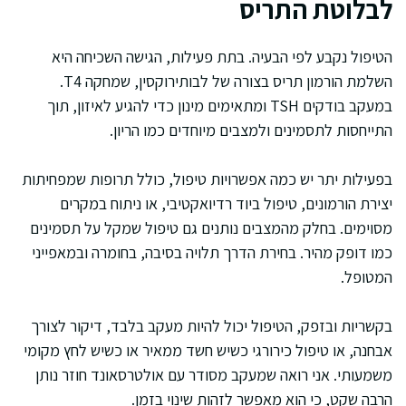
לבלוטת התריס
הטיפול נקבע לפי הבעיה. בתת פעילות, הגישה השכיחה היא
השלמת הורמון תריס בצורה של לבותירוקסין, שמחקה T4.
במעקב בודקים TSH ומתאימים מינון כדי להגיע לאיזון, תוך
התייחסות לתסמינים ולמצבים מיוחדים כמו הריון.
בפעילות יתר יש כמה אפשרויות טיפול, כולל תרופות שמפחיתות
יצירת הורמונים, טיפול ביוד רדיואקטיבי, או ניתוח במקרים
מסוימים. בחלק מהמצבים נותנים גם טיפול שמקל על תסמינים
כמו דופק מהיר. בחירת הדרך תלויה בסיבה, בחומרה ובמאפייני
המטופל.
בקשריות ובזפק, הטיפול יכול להיות מעקב בלבד, דיקור לצורך
אבחנה, או טיפול כירורגי כשיש חשד ממאיר או כשיש לחץ מקומי
משמעותי. אני רואה שמעקב מסודר עם אולטרסאונד חוזר נותן
הרבה שקט, כי הוא מאפשר לזהות שינוי בזמן.