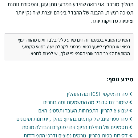
תהליך מורכב. אני רואה שהידע המדעי נותן עוגן, והמסורת נותנת
תמיכה רגשית. ההבנה של ההבדל ביניהם יוצרת שיח נקי יותר
וציפיות מדויקות יותר.
המידע המובא במאמר זה הינו מידע כללי בלבד ואינו מהווה ייעוץ
רפואי או תחליף לייעוץ רפואי פרטני. לקבלת ייעוץ רפואי מקצועי
המותאם למצב הבריאותי הספציפי שלך, יש לפנות לרופא.
מידע נוסף:
מה זה איקסי: ICSI ומה התהליך
שימור דם טבורי: מה המשמעות ומה בוחרים
שבוע 8 להריון: התפתחות העובר ותסמיני האם
מהו סטריפינג של קרומים בהריון: מהלך, יתרונות וסיכונים
תסמינים של תחילת הריון: זיהוי מוקדם והבדלה מווסת
דקירות בפות בהריון: גורמים נפוצים ודרכי התמודדות