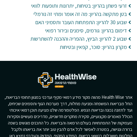
זרעי פשתן בהריון: בטיחות, יתרונות ותופעות לוואי
בטן מתקשה בהריון: מה זה אומר ומתי זה נורמלי
שבוע 30 להריון: התפתחות העובר ותסמיני האם
דימום בהריון: גורמים, סימנים ובירור רפואי
שבוע 2 להריון: הביוץ, ההפריה וההכנה להשתרשות
מקרון בהריון: סוכר, קפאין ובטיחות
אתר Health Wise מהווה מקור מידע רפואי מקיף ועדכני במגוון תחומי הבריאות,
החל מבריאות המשפחה ומניעת מחלות, דרך מערכות הגוף ותסמינים שכיחים,
ועד לתזונה נכונה ובריאות הנפש. הפלטפורמה שלנו מציעה תוכן רפואי איכותי
הכולל מאמרים מקצועיים, סקירת מחקרים חדשניים, מדריכים מעשיים וסקירות
מעמיקות של התפתחויות בעולם הרפואה והבריאות. כל התכנים מוגשים בשפה
ברורה ונגישה, במטרה לאפשר לכל אדם להבין טוב יותר את בריאותו ולקבל
החלטות מושכלות בנושאי בריאות. המידע המקיף, המדויק והעדכני נמצא כאן