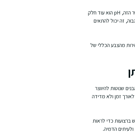
לעיתים קרובות רצועות שתן כוללות גם מדדים כמו לויקוציטים, ניטריט, דם, חלבון וגלוקוז. בהקשר הזה, pH הוא עוד חלק
. לדוגמה היפותטית, כאשר יש צריבה במתן שתן ותוצאה שמראה ניטריט חיובי יחד עם pH גבוה, זה יכול להתאים
רות מהצבע הכללי של
ן
בנים שנוטות להיווצר
ביבה בסיסית יותר. במעקב אחרי נטייה לאבנים, רופאים לעיתים מבקשים לראות דפוס של pH לאורך זמן ולא מדידה
 ברצועות כדי לראות
ולעיתים הדמיה.