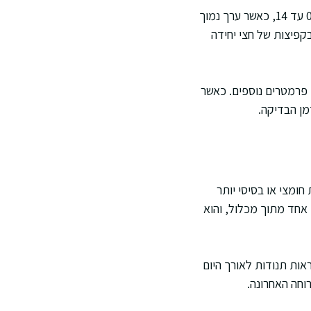
רצועת pH מודדת את ריכוז יוני המימן בנוזל ומתרגמת אותו לסולם מספרי. הסולם המקובל הוא 0 עד 14, כאשר ערך נמוך
בקפיצות של חצי יחידה
 פרמטרים נוספים. כאשר
חומצי או בסיסי יותר
זיהומים מסוימים ומצבים מטבוליים. בפועל, ערך ה pH הוא נתון אחד מתוך מכלול, והוא
 לבדוק pH בשתן בבית. הוא עשוי לראות תנודות לאורך היום
וחה האחרונה.