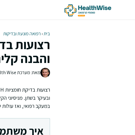
דלג
תוכן
בית
›
רפואה מונעת ובדיקות
והבנה קלינ
מאת: מערכת Health Wise | צוות העריכה
ובעיקר בשתן. מניסיוני ה
במעקב רפואי, ואז עולות 
איך משתמשים