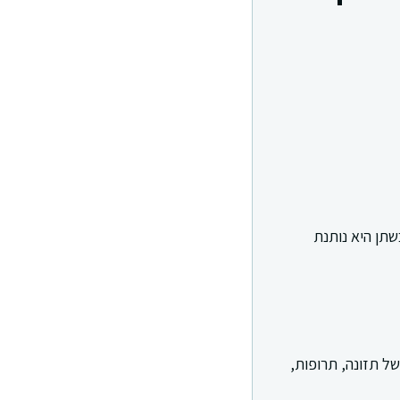
ת עם אינדיקטור צבע שמתרגם ריכוז יוני מימן לערך מספרי בסולם 0 עד 14. בשתן היא נותנת
נוי מתמשך ב pH יכול להכווין בירור של תזונה, תרופות,