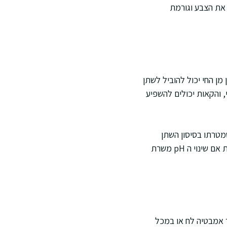
 את הצבע וגורמת
מן החי יכול להוביל לשתן
י, והקאות יכולים להשפיע
 תכשיר שמטרתו בסיסון השתן
לצורך מניעת אבנים מסוימות עשוי לראות עלייה ב pH, אך ללא בדיקות משלימות אי אפשר לדעת אם שינוי ה pH משרת
חדר אמבטיה לח או במכל