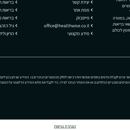
יצירת קשר
בריאות ה
מרים
מפת אתר
בריאות 
פייסבוק
בריאות מ
שה, במטרה
אי בריאות.
office@healthwise.co.il
גיל הזהב
מין לכולם.
מידע מקצועי
הריון ולי
 ערוץ לקבלת פרטים נוספים ואפשרויות רכישה לחלק מהמוצרים הנזכרים בו. המידע שניתן נכון ליום 
רטים הטכניים הכלולים בו או את המחיר הנזכר לצידו. כדי לקבל את מלוא המידע הרלוונטי על המוצרי
הצהרת נגישות