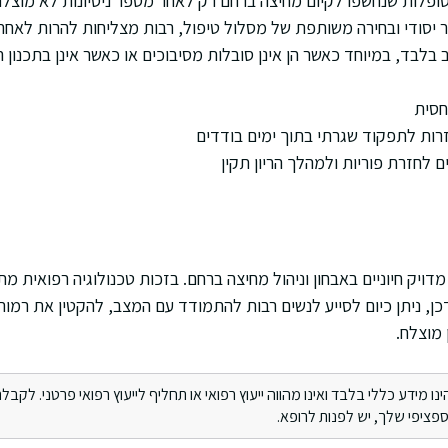
לות שנחשפו לקיום מחיצה ברחם רק לאחר מספר ניסיונות לא מוצלחים
 יסודי ובחירה משותפת של מסלול טיפול, רבות מצליחות להרות לאחר ט
לבד, במיוחד כאשר הן אינן סובלות מסיבוכים או כאשר אינן בתכנון היר
חסית
רות לתפקוד שגרתי בתוך ימים בודדים
ם לחזרת פוריות ולמהלך הריון תקין
מדויק חיוניים באבחון וניהול מחיצה ברחם. בזכות טכנולוגיה רפואית 
ן, ניתן כיום לסייע לנשים רבות להתמודד עם המצב, להקטין את רמו
 מוצלח.
מידע כללי בלבד ואינו מהווה ייעוץ רפואי או תחליף לייעוץ רפואי פרטני. לקבלת 
ציפי שלך, יש לפנות לרופא.