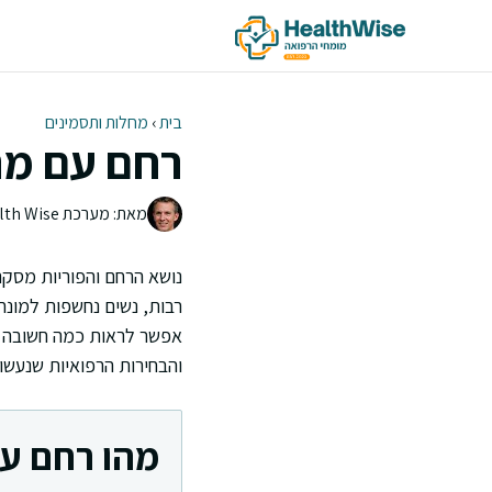
דלג
תוכן
בית
›
מחלות ותסמינים
רחם עם מחי
מאת: מערכת Health Wise | צוות העריכה
נושא הרחם והפוריות מסקר
רבות, נשים נחשפות למונחי
אפשר לראות כמה חשובה ה
והבחירות הרפואיות שנעש
מהו רחם ע