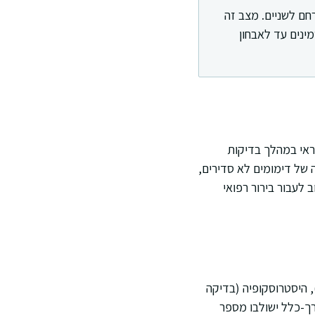
חם לשניים. מצב זה
מינים עד לאבחון
ראי במהלך בדיקות
ה של דימומים לא סדירים,
 לעבור בירור רפואי
חנה מתבצעת בד"כ בעזרת הדמיה. כלי עזר עיקריים הם אולטרסונוגרפיה תלת-ממדית (3D), היסטרוסקופיה (בדיקה
 בבירור שאני מבצע, בדרך-כלל ישולבו מספר