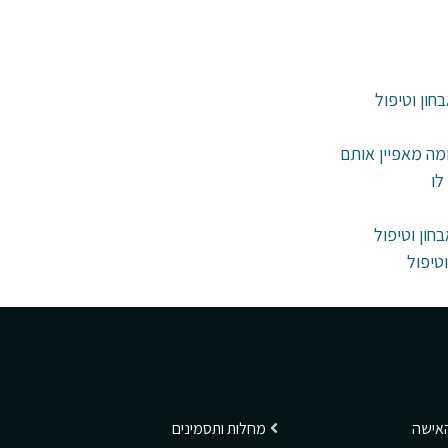
חון וטיפול
ומה מאפיין אותם
לו
חון וטיפול
טיפול
האישה
מחלות ותסמינים