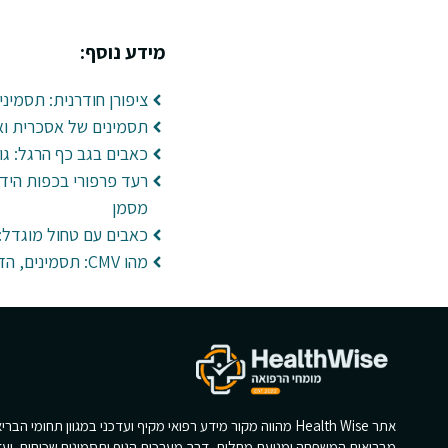
מידע נוסף:
ציפורן חודרנית: תסמיני
תסמינים של אסכרית ואב
כאבים בגב כף הרגל: גור
רעד פרפורי בכפות הידי
מסמן
כאבים עם טחול מוגדל: 
מהו CMV: תסמינים, הדבקה ובדיקות
אתר Health Wise מהווה מקור מידע רפואי מקיף ועדכני במגוון תחומי הב
מבריאות המשפחה ומניעת מחלות, דרך מערכות הגוף ותסמינים שכיחים, ועד