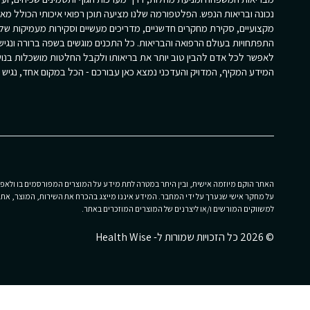
נכונה ובריאות הנפש. הפלטפורמה שלנו מציעה תוכן רפואי איכותי הכולל מא
מקצועיים, סקירת מחקרים חדשניים, מדריכים מעשיים וסקירות מעמיקות של
התפתחויות בעולם הרפואה והבריאות. כל התכנים מוגשים בשפה ברורה ונגי
לאפשר לכל אדם להבין טוב יותר את בריאותו ולקבל החלטות מושכלות בנוש
המידע המקיף, המדויק והעדכני נמצא כאן עבורכם - הכל במקום אחד, נגיש וז
האתר הוקם מיוזמה אישית, ובין היתר במטרה לתת מידע על המוצרים המפורסמים בו ולאפשר
על מחקר אישי שנערך על ידי המחבר. המידע איננו מייצג בהכרח את השירות, המוצר, את הפ
למשווקים המורשים ו/או ליצרנים של המוצרים המוזכרים באתר.
© 2026 כל הזכויות שמורות ל- Health Wise