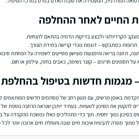
רפואה המודרנית, המעמידה את טובת האדם בפרט במרכז הטיפול.
ת החיים לאחר ההחלפה
עקב הקרדיולוגי ולבצע בדיקות הדמיה בהתאם להנחיות.
תרופות כמתבקש – דוגמת נוגדי קרישה במידת הצורך.
ונה, תזונה בריאה והימנעות מעישון מסייעים לשמירה על הפחתת סיבוכ
 על תסמינים חריגים – קוצר נשימה, כאבים בחזה, עילפון או חום.
– מגמות חדשות בטיפול בהחלפת
תקדמת באופן מרשים, עם מגוון רחב של מסתמים חדשים המותאמים לפ
 להקטין את הסיכון לטעויות. בעתיד ייתכן שנראה הרחבה נוספת של 
ם בסיכון נמוך יחסית. תוך כדי התהליכים האלו נמשכת ההקפדה על בט
מתוך מטרה להבטיח איכות חיים טובה ותוחלת חיים ארוכה יותר לכל 