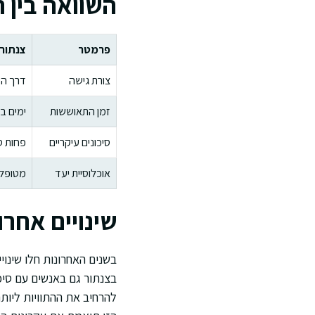
השוואה בין 
פרמטר
צנתור (VR/TPVR
צורת גישה
דרך ה
זמן התאוששות
ימים ב
סיכונים עיקריים
פחות ס
אוכלוסיית יעד
מטופלי
שינויים אחרו
בשנים האחרונות חלו שינו
בצנתור גם באנשים עם סיכ
להרחיב את ההתוויות ליות