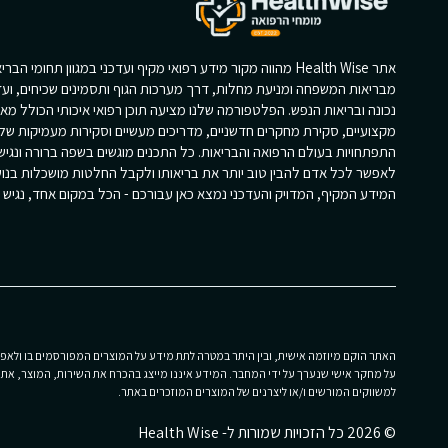
אתר Health Wise מהווה מקור מידע רפואי מקיף ועדכני במגוון תחומי הב
מבריאות המשפחה ומניעת מחלות, דרך מערכות הגוף ותסמינים שכיחים, ועד
נכונה ובריאות הנפש. הפלטפורמה שלנו מציעה תוכן רפואי איכותי הכולל מא
מקצועיים, סקירת מחקרים חדשניים, מדריכים מעשיים וסקירות מעמיקות של
התפתחויות בעולם הרפואה והבריאות. כל התכנים מוגשים בשפה ברורה ונגי
לאפשר לכל אדם להבין טוב יותר את בריאותו ולקבל החלטות מושכלות בנוש
המידע המקיף, המדויק והעדכני נמצא כאן עבורכם - הכל במקום אחד, נגיש וז
האתר הוקם מיוזמה אישית, ובין היתר במטרה לתת מידע על המוצרים המפורסמים בו ולאפשר
על מחקר אישי שנערך על ידי המחבר. המידע איננו מייצג בהכרח את השירות, המוצר, את הפ
למשווקים המורשים ו/או ליצרנים של המוצרים המוזכרים באתר.
© 2026 כל הזכויות שמורות ל- Health Wise