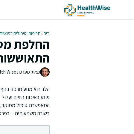
דלג
תוכן
בית
›
תרופות וטיפולים רפואיים
החלפת מסת
התאוששות 
מאת: מערכת Health Wise | צוות העריכה
הלב הוא מנוע מרכזי בגו
פוגע באיכות החיים ועלול
המאפשרת טיפול ממוקד, יע
בשורה משמעותית – בפרט ל