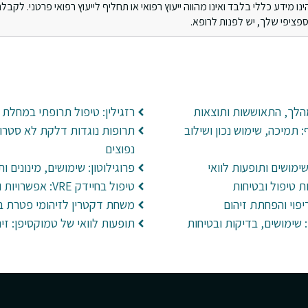
מידע כללי בלבד ואינו מהווה ייעוץ רפואי או תחליף לייעוץ רפואי פרטני. לקבלת 
ציפי שלך, יש לפנות לרופא.
הלך, התאוששות ותוצאות
רזגילין: טיפול תרופתי במחלת 
תמיכה, שימוש נכון ושילוב
תרופות נוגדות דלקת לא סטרואי
נפוצים
פרוגילוטון: שימושים, מינונים ות
ת טיפול ובטיחות
טיפול בחיידק VRE: אפשרויות והתמודדות בבתי חולים
יפוי והפחתת זיהום
משחת דקטרין לזיהומי פטרת ב
הידרוקסי פרוגסטרון 17: שימושים, בדיקות ובטיחות
תופעות לוואי של טמוקסיפן: זיהו