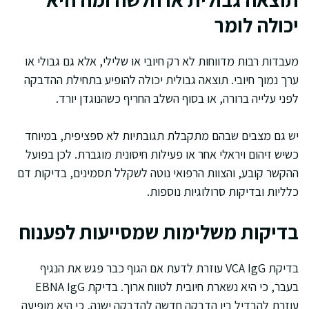
יכולה לומר
מעבדות רבות מדווחות לא רק חיובי או שלילי, אלא גם גבולי או
ערך נמוך חיובי. תוצאה גבולית יכולה להופיע בתחילת ההדבקה
לפני עלייה ברורה, או בסוף השלב החריף כשהנוגדן יורד.
יש גם מצבים שבהם מתקבלת תגובתיות לא ספציפית, במיוחד
כשיש זיהום ויראלי אחר או פעילות חיסונית מוגברת. לכן בפועל
ההקשר קובע, והצוות הרפואי נוטה לשקלל תסמינים, בדיקות דם
כלליות ובדיקות סרולוגיות נוספות.
בדיקות משלימות שמסייעות לפענוח
בדיקת VCA IgG עוזרת לדעת אם הגוף כבר פגש את הנגיף
בעבר, כי היא נשארת חיובית לטווח ארוך. בדיקת EBNA IgG
עוזרת להבדיל בין הדבקה חדשה להדבקה ישנה, כי היא מופיעה