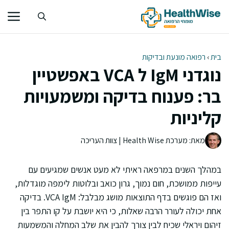
דלג
תוכן
בית
›
רפואה מונעת ובדיקות
נוגדני IgM ל VCA באפשטיין
בר: פענוח בדיקה ומשמעויות
קליניות
מאת: מערכת Health Wise | צוות העריכה
במהלך השנים במרפאה ראיתי לא מעט אנשים שמגיעים עם
עייפות ממושכת, חום נמוך, גרון כואב ובלוטות לימפה מוגדלות,
ואז הם פוגשים בדף התוצאות מושג מבלבל: VCA IgM. בדיקה
אחת יכולה לעורר הרבה שאלות, כי היא יושבת על קו התפר בין
זיהום ויראלי שכיח לבין צורך להבין את שלב המחלה והמשמעות