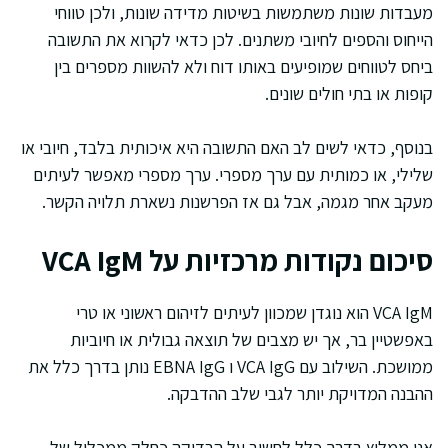
מעבדות שונות משתמשות בשיטות מדידה שונות, ולכן טווחי
הייחוס והספים לחיובי משתנים. לכן כדאי לקרוא את התשובה
ביחס לטווחים שמופיעים באותו דוח ולא להשוות מספרים בין
קופות או בתי חולים שונים.
בנוסף, כדאי לשים לב האם התשובה היא איכותית בלבד, חיובי או
שלילי, או כמותית עם ערך מספרי. ערך מספרי מאפשר לעיתים
מעקב אחר מגמה, אבל גם אז הפרשנות נשארת תלויה הקשר.
סיכום נקודות מרכזיות על VCA IgM
VCA IgM הוא נוגדן שמכוון לעיתים לזיהום ראשוני או טרי
באפשטיין בר, אך יש מצבים של תוצאה גבולית או חיוביות
ממושכת. השילוב עם VCA IgG ו EBNA IgG נותן בדרך כלל את
ההבנה המדויקת יותר לגבי שלב ההדבקה.
אני ממליץ בדרך כלל לחשוב על הבדיקה כחלק ממכלול של