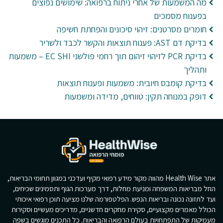
מה המשמעות של אחרי ניתוח ברפואה: שימושים נפוצים
בפענוח מסמכים
חומרים מסרטנים: זיהוי סיכונים והפחתת חשיפה
בדיקת דם AST: פענוח תוצאות והקשר לכבד ולשריר
בדיקת PCR לזיהוי זיהום תוך רחמי פולשני EC SHI – משמעות
ותהליך
בדיקת קומבס חיובית: משמעות ופענוח תוצאות
דופק במנוחה תקין: טווחים, מדידה ומשמעות
אתר Health Wise מהווה מקור מידע רפואי מקיף ועדכני במגוון תחומי הבריאות,
החל מבריאות המשפחה ומניעת מחלות, דרך מערכות הגוף ותסמינים שכיחים,
ועד לתזונה נכונה ובריאות הנפש. הפלטפורמה שלנו מציעה תוכן רפואי איכותי
הכולל מאמרים מקצועיים, סקירת מחקרים חדשניים, מדריכים מעשיים וסקירות
מעמיקות של התפתחויות בעולם הרפואה והבריאות. כל התכנים מוגשים בשפה