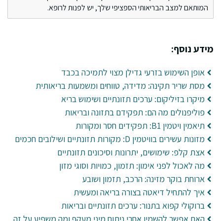
המותאם למצב הבריאותי הספציפי שלך, יש לפנות לרופא.
מידע נוסף:
אופן השימוש בזרעי גדילן מצוי לתמיכה בכבד
מסת שריר תקינה: מדידה, טווחים ומשמעות בריאותית
מיקרו בזיליקום: ערכים תזונתיים ושימוש בריא
פוליפנולים מה הם: תפקידם בתזונה ובריאות
תיאמין ויטמין B1: תפקידים חסר ומקורות
מזונות עשירים בוויטמין D: מקורות תזונתיים ושילובים חכמים
אצת קלפ: שימושים, יתרונות וסיכונים תזונתיים
מה לאכול לפני אימון: תזמון, כמויות וסוגי מזון
ארוחת בוקר מזינה: הרכב, תזמון ושובע
איך להתחיל דיאטה בצורה בריאה ומעשית
ברוקולי קפוא בתנור: ערכים תזונתיים ובריאות
האם אפשר להשמין אחרי ניתוח מיני מעקף ומה משפיע על זה