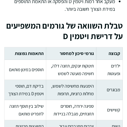
מעקב אחר רמות ויטמין D והפסקה או התאמת התוספים
במידת הצורך חשובה ביותר.
טבלת השוואה של גורמים המשפיעים
על דרישת ויטמין D
קבוצה
גורמי סיכון למחסור
התאמות נפוצות
ילדים
תינוקות יונקים, תזונה דלה,
תוספים במינון מותאם
ופעוטות
חשיפה מועטה לשמש
הימנעות מחשיפה לשמש,
בדיקת דם, תוספי
מבוגרים
מחלות כרוניות, תרופות
ויטמין D במידת הצורך
ספיגה ירודה, חוסרים
שילוב בין תוסף תזונה
קשישים
תזונתיים, מגבלה בניידות
לתפריט מותאם
נשים
צרכים מתגברים עבור
התייעצות פרטנית