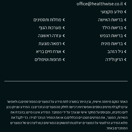
office@healthwise.co.il
מידע מקצועי
בריאות האישה
מחלות ותסמינים
בריאות הילד
מערכות הגוף
בריאות הנפש
עזרה ראשונה
בריאות מינית
רפואה מונעת
גיל הזהב
אורח חיים בריא
הריון ולידה
תרופות וטיפולים
האתר הוקם מיוזמה אישית, ובין היתר במטרה לתת מידע על המוצרים המפורסמים בו ולאפשר
ערוץ לקבלת פרטים נוספים ואפשרויות רכישה לחלק מהמוצרים הנזכרים בו. המידע שניתן נכון
ליום כתיבתו, ומבוסס על מחקר אישי שנערך על ידי המחבר. המידע איננו מייצג בהכרח את
השירות, המוצר, את הפרטים הטכניים הכלולים בו או את המחיר הנזכר לצידו. כדי לקבל את
מלוא המידע הרלוונטי על המוצרים יש לפנות למשווקים המורשים ו/או ליצרנים של המוצרים
המוזכרים באתר.