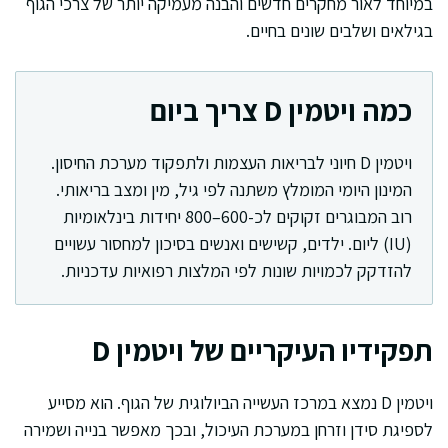
במיוחד לאור מחקרים חדשים והבנה מעמיקה יותר של צרכי הגוף
בגילאים ושלבים שונים בחיים.
כמה ויטמין D צריך ביום
ויטמין D חיוני לבריאות העצמות ולתפקוד מערכת החיסון.
המינון היומי המומלץ משתנה לפי גיל, מין ומצב בריאותי.
רוב המבוגרים זקוקים לכ-600–800 יחידות בינלאומיות
(IU) ליום. ילדים, קשישים ואנשים בסיכון למחסור עשויים
להזדקק לכמויות שונות לפי המלצות רפואיות עדכניות.
תפקידיו העיקריים של ויטמין D
ויטמין D נמצא במרכז העשייה הביולוגית של הגוף. הוא מסייע
לספיגת סידן וזרחן במערכת העיכול, ובכך מאפשר בנייה ושמירה