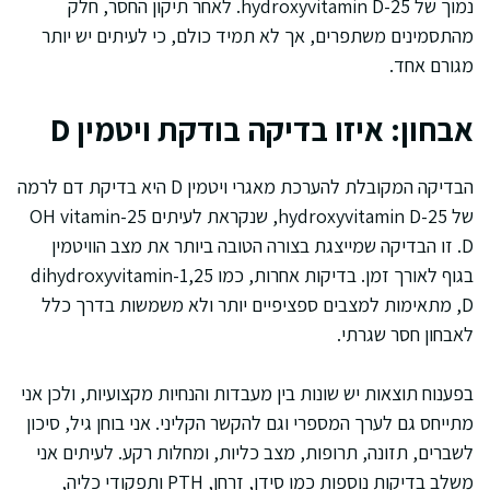
נמוך של 25-hydroxyvitamin D. לאחר תיקון החסר, חלק
מהתסמינים משתפרים, אך לא תמיד כולם, כי לעיתים יש יותר
מגורם אחד.
אבחון: איזו בדיקה בודקת ויטמין D
הבדיקה המקובלת להערכת מאגרי ויטמין D היא בדיקת דם לרמה
של 25-hydroxyvitamin D, שנקראת לעיתים 25-OH vitamin
D. זו הבדיקה שמייצגת בצורה הטובה ביותר את מצב הוויטמין
בגוף לאורך זמן. בדיקות אחרות, כמו 1,25-dihydroxyvitamin
D, מתאימות למצבים ספציפיים יותר ולא משמשות בדרך כלל
לאבחון חסר שגרתי.
בפענוח תוצאות יש שונות בין מעבדות והנחיות מקצועיות, ולכן אני
מתייחס גם לערך המספרי וגם להקשר הקליני. אני בוחן גיל, סיכון
לשברים, תזונה, תרופות, מצב כליות, ומחלות רקע. לעיתים אני
משלב בדיקות נוספות כמו סידן, זרחן, PTH ותפקודי כליה,