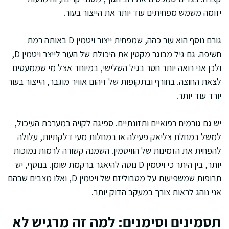
יזומה משמש מפחיתים עוד יותר את הייצור בעור.
גורם נוסף הוא עור כהה, שמפחית ייצור ויטמין D באותה רמת
חשיפה. גם גיל מבוגר מקטין את היכולת של העור לייצר ויטמין D,
ולכן אני רואה יותר חסר בגיל השלישי, במיוחד אצל מי שממעטים
לצאת החוצה. בחורף ובתקופות של זיהום אוויר מוגבר, הייצור בעור
יורד עוד יותר.
יש גם גורמים רפואיים ותזונתיים. ספיגה לקויה במערכת העיכול,
למשל במחלת צליאק פעילה או במחלות מעי דלקתיות, עלולה
להפחית את הזמינות של הוויטמין. השמנה קשורה לרמות נמוכות
יותר, בין היתר כי ויטמין D נוטה להיאגר ברקמת שומן. בנוסף, יש
תרופות שמשפיעות על מטבוליזם של ויטמין D, ואלו מצבים שבהם
אני נוהג לראות צורך במעקב הדוק יותר.
תסמינים וסימנים: למה זה מרגיש לא