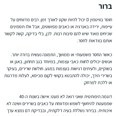
ברור
חוסר בוויטמין D יכול להיות שקט לאורך זמן. רבים מדווחים על
עייפות, ירידה באנרגיה או כאבים מפושטים, אבל אלו תסמינים
שכיחים מאוד שיש להם סיבות רבות. לכן, בלי בדיקה, קשה לקשור
אותם בוודאות לחסר.
כאשר החסר משמעותי או ממושך, התמונה נעשית ברורה יותר.
אנשים יכולים לחוות כאבי עצמות, במיוחד בגב תחתון, באגן או
בשוקיים, ולעיתים רגישות בעצמות במגע. חולשת שרירים, בעיקר
בשרירי הירך, יכולה להתבטא בקושי לקום מכיסא, לעלות מדרגות
או ללכת למרחק.
דוגמה היפותטית שאני רואה לא מעט: אישה בשנות ה-40
שממעטת להיחשף לשמש ומדווחת על כאבים בשרירים ושינה לא
איכותית. בבירור נשללת בעיה דלקתית, ובבדיקת דם נמצא ערך