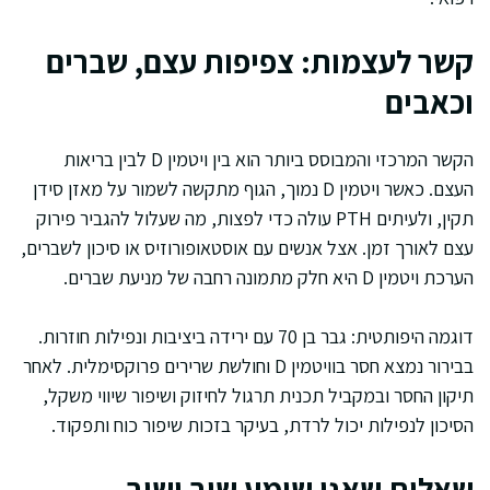
קשר לעצמות: צפיפות עצם, שברים
וכאבים
הקשר המרכזי והמבוסס ביותר הוא בין ויטמין D לבין בריאות
העצם. כאשר ויטמין D נמוך, הגוף מתקשה לשמור על מאזן סידן
תקין, ולעיתים PTH עולה כדי לפצות, מה שעלול להגביר פירוק
עצם לאורך זמן. אצל אנשים עם אוסטאופורוזיס או סיכון לשברים,
הערכת ויטמין D היא חלק מתמונה רחבה של מניעת שברים.
דוגמה היפותטית: גבר בן 70 עם ירידה ביציבות ונפילות חוזרות.
בבירור נמצא חסר בוויטמין D וחולשת שרירים פרוקסימלית. לאחר
תיקון החסר ובמקביל תכנית תרגול לחיזוק ושיפור שיווי משקל,
הסיכון לנפילות יכול לרדת, בעיקר בזכות שיפור כוח ותפקוד.
שאלות שאני שומע שוב ושוב