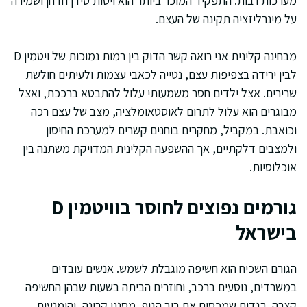
מערכות רבות. התפקיד המוכר ביותר הוא ויסות סידן וזרחן ושמירה
על מינרליזציה תקינה של העצם.
מבחינה קלינית אני רואה קשר הדוק בין רמות נמוכות של ויטמין D
לבין ירידה בצפיפות עצם, נטייה לכאבי עצמות ולעיתים חולשת
שרירים. אצל ילדים חסר משמעותי עלול להתבטא ברככת, ואצל
מבוגרים הוא עלול לתרום לאוסטאומלציה, מצב של עצם רכה
וכואבת. במקביל, מחקרים בוחנים קשרים למערכת החיסון
ולמצבים דלקתיים, אך ההשפעה הקלינית המדויקת משתנה בין
אוכלוסיות.
גורמים נפוצים לחוסר בוויטמין D
בישראל
הגורם השכיח הוא חשיפה מוגבלת לשמש. אנשים עובדים
במשרדים, נוסעים ברכב, וחוזרים הביתה בשעות שבהן החשיפה
קצרה. בגדים שמכסים את רוב הגוף, מסנני קרינה, והימנעות