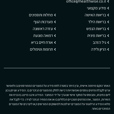
office@healthwise.co.il
מידע מקצועי
בריאות האישה
מחלות ותסמינים
בריאות הילד
מערכות הגוף
בריאות הנפש
עזרה ראשונה
בריאות מינית
רפואה מונעת
גיל הזהב
אורח חיים בריא
הריון ולידה
תרופות וטיפולים
האתר הוקם מיוזמה אישית, ובין היתר במטרה לתת מידע על המוצרים המפורסמים בו ולאפשר
ערוץ לקבלת פרטים נוספים ואפשרויות רכישה לחלק מהמוצרים הנזכרים בו. המידע שניתן נכון
ליום כתיבתו, ומבוסס על מחקר אישי שנערך על ידי המחבר. המידע איננו מייצג בהכרח את
השירות, המוצר, את הפרטים הטכניים הכלולים בו או את המחיר הנזכר לצידו. כדי לקבל את
מלוא המידע הרלוונטי על המוצרים יש לפנות למשווקים המורשים ו/או ליצרנים של המוצרים
המוזכרים באתר.