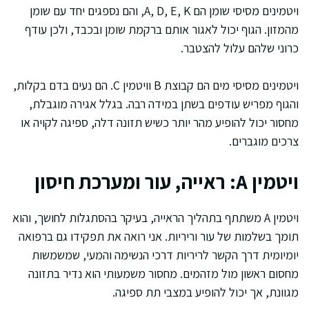
ויטמינים מסיסי שומן הם A, D, E, K, והם נספגים יחד עם שומן
מהמזון. הגוף יכול לאגור אותם ברקמת שומן ובכבד, ולכן עודף
כרוני שלהם עלול להצטבר.
ויטמינים מסיסי מים הם קבוצת B וויטמין C. הם נעים בדם בקלות,
והגוף מפריש עודפים בשתן במידה רבה. בגלל אגירה מוגבלת,
מחסור יכול להופיע מהר יותר כשיש תזונה דלה, ספיגה לקויה או
צרכים מוגברים.
ויטמין A: ראייה, עור ומערכת חיסון
ויטמין A משתתף בתהליך הראייה, בעיקר בהסתגלות לחושך, והוא
תומך בשלמות של עור וריריות. אני רואה את תפקידו גם ברפואה
יומיומית דרך הקשר לריריות דרכי הנשימה והמעי, שמשמשות
מחסום ראשון מול מזהמים. מחסור משמעותי הוא נדיר בתזונה
מגוונת, אך יכול להופיע במצבי תת ספיגה.