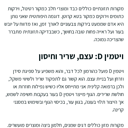
מקורות תזונתיים כוללים כבד ומוצרי חלב כמקור רטינול, וירקות
כתומים וירוקים כמקור בטא קרוטן. דוגמה היפותטית שאני נותן
היא אדם שממעט בירקות צבעוניים לאורך זמן, ואז מדווח על יובש
בעור ועל ראייה פחות טובה בחושך, כשבבדיקה תזונתית מתברר
שהצריכה נמוכה.
ויטמין D: עצם, שריר וחיסון
ויטמין D פועל כהורמון לכל דבר, והוא משפיע על ספיגת סידן
וזרחן ועל בניית עצם. הוא קשור גם לתפקוד שריר ולשיווי משקל,
ולכן ברפואה קלינית אני מתייחס אליו כשיש נפילות חוזרות או
חולשת שרירים. הגוף מייצר ויטמין D בעור בעקבות חשיפה לשמש,
אך הייצור תלוי בעונה, בגוון עור, בכיסוי הגוף ובשימוש במסנני
קרינה.
מקורות מזון כוללים דגים שמנים, חלמון ביצה ומוצרים מועשרים.