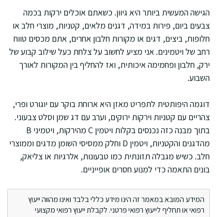
הגישה המעשית ביותר היא גיוון. כשאתם אוכלים ירקות בכמה
צבעים ביום, פירות במידה, דגנים מלאים, קטניות, מוצרי חלב או
חלופות, ביצים, דגים או מקורות חלבון אחרים, אתם מכסים טווח
רחב של ויטמינים. אני מציע לחשוב על צלחת כעל שילוב קבוע של
ירק, חלבון ופחמימה איכותית, ואז להחליף בין המקורות לאורך
השבוע.
דוגמה היפותטית לתפריט מאזן היא ארוחת בוקר עם יוגורט ופרי,
צהריים עם קטניות וירקות ירוקים, וערב עם דג שמן וסלט צבעוני.
בתוך מבנה כזה נכנסים בקלות ויטמין C מהירקות, ויטמיני B
מהדגנים והקטניות, ויטמין D וחלק ממסיסי השומן מדגים וממוצרי
חלב. כשיש מגבלה תזונתית כמו טבעונות, אלרגיות או צליאק,
בונים התאמה כדי למנוע חסרים אופייניים.
המידע המובא במאמר זה הינו מידע כללי בלבד ואינו מהווה ייעוץ
רפואי או תחליף לייעוץ רפואי פרטני. לקבלת ייעוץ רפואי מקצועי