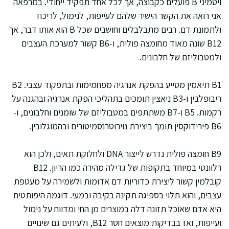
ויטמיני B פועלים כקבוצה, אך לכל אחד תפקיד ייחודי. במרפאה
אני רואה את הקשר הישיר שלהם לעייפות, לנימול, לריכוז
ולתמונת דם. רבים מתבלבלים וחושבים שכל B הוא אותו דבר, אך
B12 שונה מאוד מחומצה פולית, ו-B6 קשור למערכת העצבים
ולמטבוליזם של חלבונים.
B1 תיאמין מסייע בהפקת אנרגיה מפחמימות ובתפקוד עצבי. B2
ריבופלבין ו-B3 ניאצין תומכים בתהליכי הפקת אנרגיה ובהגנה על
רקמות. B5 ו-B7 משתתפים במטבוליזם של שומנים וחלבונים, ו-
B6 פירידוקסין תומך ביצירת נוירוטרנסמיטורים ובהמוגלובין.
B9 חומצה פולית נדרש לייצור DNA ולחלוקת תאים, ולכן הוא
רלוונטי במיוחד בתקופות של גדילה מהירה כמו הריון. B12
קובלמין קשור ליצירת כדוריות דם אדומות ולשמירה על מעטפת
עצבים, והוא תלוי בספיגה תקינה בקיבה ובמעי. דוגמה היפותטית
היא אדם שאוכל תזונה דלה במוצרים מן החי ומדווח על נימול
ועייפות, ואז בבדיקות מוצאים חסר B12, ולעיתים גם שינויים