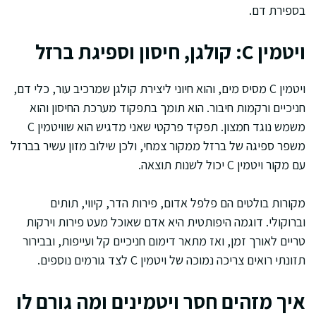
בספירת דם.
ויטמין C: קולגן, חיסון וספיגת ברזל
ויטמין C מסיס מים, והוא חיוני ליצירת קולגן שמרכיב עור, כלי דם,
חניכיים ורקמות חיבור. הוא תומך בתפקוד מערכת החיסון והוא
משמש נוגד חמצון. תפקיד פרקטי שאני מדגיש הוא שוויטמין C
משפר ספיגה של ברזל ממקור צמחי, ולכן שילוב מזון עשיר בברזל
עם מקור ויטמין C יכול לשנות תוצאה.
מקורות בולטים הם פלפל אדום, פירות הדר, קיווי, תותים
וברוקולי. דוגמה היפותטית היא אדם שאוכל מעט פירות וירקות
טריים לאורך זמן, ואז מתאר דימום חניכיים קל ועייפות, ובבירור
תזונתי רואים צריכה נמוכה של ויטמין C לצד גורמים נוספים.
איך מזהים חסר ויטמינים ומה גורם לו