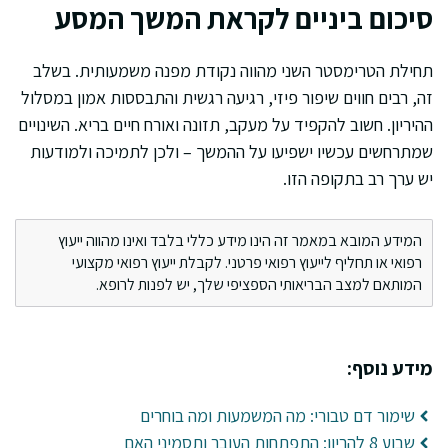
סיכום ביניים לקראת המשך המסע
תחילת הטרימסטר השני מהווה נקודת מפנה משמעותית. בשלב
זה, רבים חווים שיפור פיזי, רגיעה רגשית והתבססות אמון במסלול
ההיריון. חשוב להקפיד על מעקב, תזונה ואורח חיים בריא. השינויים
שמתרחשים עכשיו ישפיעו על ההמשך – ולכן לתמיכה ולמודעות
יש ערך רב בתקופה הזו.
המידע המובא במאמר זה הינו מידע כללי בלבד ואינו מהווה ייעוץ
רפואי או תחליף לייעוץ רפואי פרטני. לקבלת ייעוץ רפואי מקצועי
המותאם למצב הבריאותי הספציפי שלך, יש לפנות לרופא.
מידע נוסף:
שימור דם טבורי: מה המשמעות ומה בוחרים
שבוע 8 להריון: התפתחות העובר ותסמיני האם