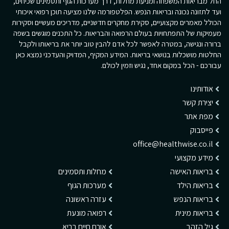
החל מבריאות המשפחה ומניעת מחלות, דרך מערכות הגוף ותסמינים שכיחים,
ועד לתזונה נכונה ובריאות הנפש. הפלטפורמה שלנו מציעה תוכן רפואי איכותי
הכולל מאמרים מקצועיים, סקירת מחקרים חדשניים, מדריכים מעשיים וסקירות
מעמיקות של התפתחויות בעולם הרפואה והבריאות. כל התכנים מוגשים בשפה
ברורה ונגישה, במטרה לאפשר לכל אדם להבין טוב יותר את בריאותו ולקבל
החלטות מושכלות בנושאי בריאות. המידע המקיף, המדויק והעדכני נמצא כאן
עבורכם - הכל במקום אחד, נגיש וזמין לכולם.
אודותינו
יצירת קשר
מפת אתר
פייסבוק
office@healthwise.co.il
מידע מקצועי
בריאות האישה
מחלות ותסמינים
בריאות הילד
מערכות הגוף
בריאות הנפש
עזרה ראשונה
בריאות מינית
רפואה מונעת
גיל הזהב
אורח חיים בריא