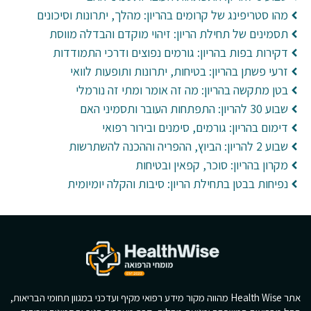
מהו סטריפינג של קרומים בהריון: מהלך, יתרונות וסיכונים
תסמינים של תחילת הריון: זיהוי מוקדם והבדלה מווסת
דקירות בפות בהריון: גורמים נפוצים ודרכי התמודדות
זרעי פשתן בהריון: בטיחות, יתרונות ותופעות לוואי
בטן מתקשה בהריון: מה זה אומר ומתי זה נורמלי
שבוע 30 להריון: התפתחות העובר ותסמיני האם
דימום בהריון: גורמים, סימנים ובירור רפואי
שבוע 2 להריון: הביוץ, ההפריה וההכנה להשתרשות
מקרון בהריון: סוכר, קפאין ובטיחות
נפיחות בבטן בתחילת הריון: סיבות והקלה יומיומית
אתר Health Wise מהווה מקור מידע רפואי מקיף ועדכני במגוון תחומי הבריאות,