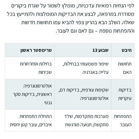
לפי הנחיות רפואיות עדכניות, מומלץ לשמור על שגרת ביקורים
מסודרת במרפאה, לבצע את הבדיקות המומלצות ולהתייעץ בכל
שאלה. השלב הבא בהריון צפוי להביא עמו תחושות חדשות
והתפתחות נוספת – גם לאם וגם לעובר.
היבט
שבוע 13
טרימסטר ראשון
תחושות
שיפור משמעותי בבחילות,
בחילות וסחרחורות
האם
עלייה באנרגיה
שכיחות
אולטרסונוגרפיה
בדיקות
שקיפות עורפית, בדיקות דם,
ראשונית, בדיקות סקר
עיקריות
אולטרסונוגרפיה
גנטי
התפתחות
מערכות מתקדמות, שלד
התחלת התפתחות
העובר
מתקשח, תנועה מורגשת
איברים, עובר קטן יחסית