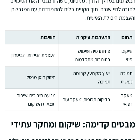
המשתנים במהלך הדרך. מניסיוני, גישה זו מגבירה את הסיכויים
לחזרה לחיי שגרה, תוך הקניית כלים להתמודדות עם המגבלות
והעצמת היכולת האישית.
תחום
התערבות עיקרית
חשיבות
שיקום
פיזיותרפיה ושימוש
העצמת הניידות והביטחון
פיזי
בתותבות מתקדמות
תמיכה
ייעוץ מקצועי, קבוצות
חיזוק חוסן מנטלי
נפשית
תמיכה
מעקב
מניעת סיבוכים ושיפור
בדיקות תכופות ומעקב עור
רפואי
תוצאות השיקום
מבטים קדימה: שיקום ומחקר עתידי