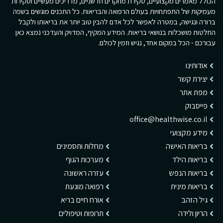
הכולל מאמרים מקצועיים, סקירת מחקרים חדשניים, מדריכים מעשיים וסקירות
מעמיקות של התפתחויות בעולם הרפואה והבריאות. כל התכנים מוגשים בשפה
ברורה ונגישה, במטרה לאפשר לכל אדם להבין טוב יותר את בריאותו ולקבל
החלטות מושכלות בנושאי בריאות. המידע המקיף, המדויק והעדכני נמצא כאן
עבורכם - הכל במקום אחד, נגיש וזמין לכולם.
אודותינו
יצירת קשר
מפת אתר
פייסבוק
office@healthwise.co.il
מידע מקצועי
בריאות האישה
מחלות ותסמינים
בריאות הילד
מערכות הגוף
בריאות הנפש
עזרה ראשונה
בריאות מינית
רפואה מונעת
גיל הזהב
אורח חיים בריא
הריון ולידה
תרופות וטיפולים