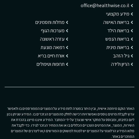
office@healthwise.co.il
מידע מקצועי
בריאות האישה
מחלות ותסמינים
בריאות הילד
מערכות הגוף
בריאות הנפש
עזרה ראשונה
בריאות מינית
רפואה מונעת
גיל הזהב
אורח חיים בריא
הריון ולידה
תרופות וטיפולים
האתר הוקם מיוזמה אישית, ובין היתר במטרה לתת מידע על המוצרים המפורסמים בו ולאפשר
ערוץ לקבלת פרטים נוספים ואפשרויות רכישה לחלק מהמוצרים הנזכרים בו. המידע שניתן נכון
ליום כתיבתו, ומבוסס על מחקר אישי שנערך על ידי המחבר. המידע איננו מייצג בהכרח את
השירות, המוצר, את הפרטים הטכניים הכלולים בו או את המחיר הנזכר לצידו. כדי לקבל את
מלוא המידע הרלוונטי על המוצרים יש לפנות למשווקים המורשים ו/או ליצרנים של המוצרים
המוזכרים באתר.