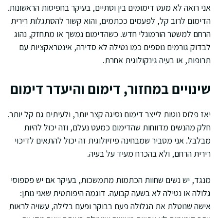
אני רואה לא מעט דימומים בין וסתיים, בעיקר בחפיסות הראשונות.
הדימום לרוב קל, לפעמים ככתמים, והוא קשור להסתגלות רירית
הרחם למשטר הורמונלי חדש. כשהדימום נמשך או מתחזק, נהוג
לבדוק גורמים נוספים כמו נטילה לא סדירה, אינטראקציות עם
תרופות, או בעיה גינקולוגית אחרת.
שינויים במחזור, דימום והיעדר דימום
יאז פלוס נוטות לייצר דימום נסיגה קצר יותר, ולעיתים גם קל יותר.
חלק מהנשים מדווחות שהדימום כמעט נעלם, וזה יכול להיות
מבלבל. אני מסביר שמבחינה פיזיולוגית זה יכול להתאים לדיכוי
רירית הרחם, ולא בהכרח מעיד על בעיה.
מנגד, יש נשים שחוות הכתמות מתמשכות, בעיקר אם יש פספוסי
גלולה או נטילה לא בשעה קבועה. דוגמה היפותטית שאני נותן:
אישה שנוטלת את הגלולה פעם בבוקר ופעם בלילה, עשויה לראות