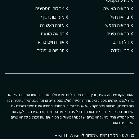
מידע מקצועי
בריאות האישה
מחלות ותסמינים
בריאות הילד
מערכות הגוף
בריאות הנפש
עזרה ראשונה
בריאות מינית
רפואה מונעת
גיל הזהב
אורח חיים בריא
הריון ולידה
תרופות וטיפולים
האתר הוקם מיוזמה אישית, ובין היתר במטרה לתת מידע על המוצרים המפורסמים בו ולאפשר
ערוץ לקבלת פרטים נוספים ואפשרויות רכישה לחלק מהמוצרים הנזכרים בו. המידע שניתן נכון
ליום כתיבתו, ומבוסס על מחקר אישי שנערך על ידי המחבר. המידע איננו מייצג בהכרח את
השירות, המוצר, את הפרטים הטכניים הכלולים בו או את המחיר הנזכר לצידו. כדי לקבל את
מלוא המידע הרלוונטי על המוצרים יש לפנות למשווקים המורשים ו/או ליצרנים של המוצרים
המוזכרים באתר.
© 2026 כל הזכויות שמורות ל- Health Wise