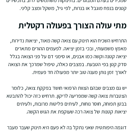
שמכירים בעולם המבוגרים. בתינוקות משתמשים לרוב בתכשירים
קטנים בנפח מוגבל או בנרות, לפי גיל, משקל ומצב קליני.
מתי עולה הצורך בפעולה רקטלית
התרחיש השכיח הוא תינוק עם צואה קשה מאוד, יציאות נדירות,
מאמץ משמעותי, ובכי בזמן יציאה. לפעמים ההורים מתארים
יציאה קטנה וקשה כמו אבנים, או סימני דם על פני הצואה בגלל
סדק קטן בפי הטבעת. במצבים כאלה, טיפול שמרכך את הצואה
לאורך זמן נותן מענה טוב יותר מפעולה חד פעמית.
יש גם מצבים שבהם הצוות הרפואי חושד בפקקת צואה, כלומר
הצטברות צואה קשה שמפריעה לריקון. תרחיש כזה יכול להתבטא
בבטן תפוחה, חוסר נוחות, לעיתים פליטות מרובות, ולעיתים
יציאות קטנות של צואה רכה שעוקפת את הגוש הקשה.
דוגמה היפותטית שאני נתקל בה לא פעם היא תינוק שעבר מעבר