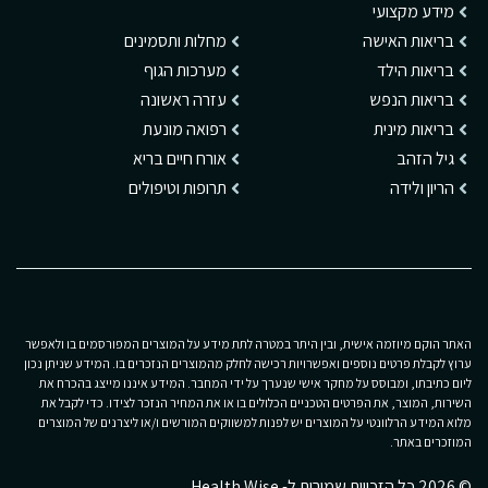
מידע מקצועי
בריאות האישה
מחלות ותסמינים
בריאות הילד
מערכות הגוף
בריאות הנפש
עזרה ראשונה
בריאות מינית
רפואה מונעת
גיל הזהב
אורח חיים בריא
הריון ולידה
תרופות וטיפולים
האתר הוקם מיוזמה אישית, ובין היתר במטרה לתת מידע על המוצרים המפורסמים בו ולאפשר
ערוץ לקבלת פרטים נוספים ואפשרויות רכישה לחלק מהמוצרים הנזכרים בו. המידע שניתן נכון
ליום כתיבתו, ומבוסס על מחקר אישי שנערך על ידי המחבר. המידע איננו מייצג בהכרח את
השירות, המוצר, את הפרטים הטכניים הכלולים בו או את המחיר הנזכר לצידו. כדי לקבל את
מלוא המידע הרלוונטי על המוצרים יש לפנות למשווקים המורשים ו/או ליצרנים של המוצרים
המוזכרים באתר.
© 2026 כל הזכויות שמורות ל- Health Wise