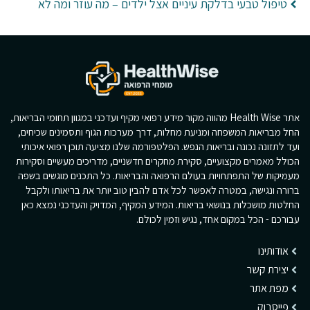
טיפול טבעי בדלקת עיניים אצל ילדים – מה עוזר ומה לא
אתר Health Wise מהווה מקור מידע רפואי מקיף ועדכני במגוון תחומי הבריאות,
החל מבריאות המשפחה ומניעת מחלות, דרך מערכות הגוף ותסמינים שכיחים,
ועד לתזונה נכונה ובריאות הנפש. הפלטפורמה שלנו מציעה תוכן רפואי איכותי
הכולל מאמרים מקצועיים, סקירת מחקרים חדשניים, מדריכים מעשיים וסקירות
מעמיקות של התפתחויות בעולם הרפואה והבריאות. כל התכנים מוגשים בשפה
ברורה ונגישה, במטרה לאפשר לכל אדם להבין טוב יותר את בריאותו ולקבל
החלטות מושכלות בנושאי בריאות. המידע המקיף, המדויק והעדכני נמצא כאן
עבורכם - הכל במקום אחד, נגיש וזמין לכולם.
אודותינו
יצירת קשר
מפת אתר
פייסבוק