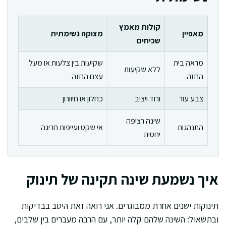
קולות מאמץ
מאפיין
מצוקה נשימתית
שכיחים
מראה בית
שקיעות בין צלעות או מעל
ללא שקיעות
החזה
עצם החזה
צבע עור
ורוד ויציב
כחלון או חיוורון
שינה רציפה
התנהגות
אי שקט ועייפות חריגה
יחסית
איך נשמעת שינה תקינה של תינוק
תינוקות ישנים אחרת ממבוגרים. אני רואה זאת היטב בבדיקות
ובתשאול: השינה שלהם קלה יותר, עם הרבה מעברים בין שלבים,