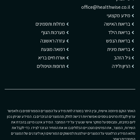
office@healthwise.co.il
מידע מקצועי
בריאות האישה
מחלות ותסמינים
בריאות הילד
מערכות הגוף
בריאות הנפש
עזרה ראשונה
בריאות מינית
רפואה מונעת
גיל הזהב
אורח חיים בריא
הריון ולידה
תרופות וטיפולים
האתר הוקם מיוזמה אישית, ובין היתר במטרה לתת מידע על המוצרים המפורסמים בו ולאפשר
ערוץ לקבלת פרטים נוספים ואפשרויות רכישה לחלק מהמוצרים הנזכרים בו. המידע שניתן נכון
ליום כתיבתו, ומבוסס על מחקר אישי שנערך על ידי המחבר. המידע איננו מייצג בהכרח את
השירות, המוצר, את הפרטים הטכניים הכלולים בו או את המחיר הנזכר לצידו. כדי לקבל את
מלוא המידע הרלוונטי על המוצרים יש לפנות למשווקים המורשים ו/או ליצרנים של המוצרים
המוזכרים באתר.