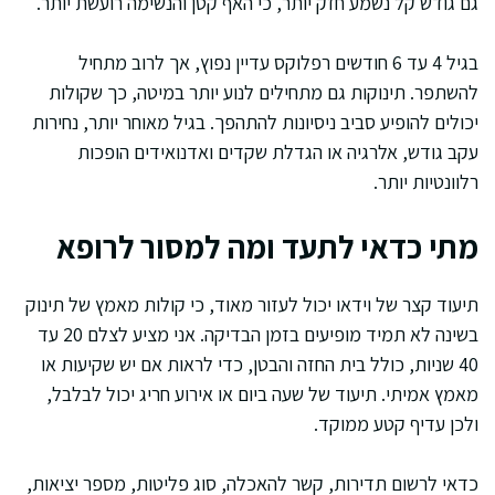
גם גודש קל נשמע חזק יותר, כי האף קטן והנשימה רועשת יותר.
בגיל 4 עד 6 חודשים רפלוקס עדיין נפוץ, אך לרוב מתחיל
להשתפר. תינוקות גם מתחילים לנוע יותר במיטה, כך שקולות
יכולים להופיע סביב ניסיונות להתהפך. בגיל מאוחר יותר, נחירות
עקב גודש, אלרגיה או הגדלת שקדים ואדנואידים הופכות
רלוונטיות יותר.
מתי כדאי לתעד ומה למסור לרופא
תיעוד קצר של וידאו יכול לעזור מאוד, כי קולות מאמץ של תינוק
בשינה לא תמיד מופיעים בזמן הבדיקה. אני מציע לצלם 20 עד
40 שניות, כולל בית החזה והבטן, כדי לראות אם יש שקיעות או
מאמץ אמיתי. תיעוד של שעה ביום או אירוע חריג יכול לבלבל,
ולכן עדיף קטע ממוקד.
כדאי לרשום תדירות, קשר להאכלה, סוג פליטות, מספר יציאות,