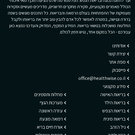
ועד לתזונה נכונה ובריאות הנפש. הפלטפורמה שלנו מציעה תוכן רפואי איכותי
הכולל מאמרים מקצועיים, סקירת מחקרים חדשניים, מדריכים מעשיים וסקירות
מעמיקות של התפתחויות בעולם הרפואה והבריאות. כל התכנים מוגשים בשפה
ברורה ונגישה, במטרה לאפשר לכל אדם להבין טוב יותר את בריאותו ולקבל
החלטות מושכלות בנושאי בריאות. המידע המקיף, המדויק והעדכני נמצא כאן
עבורכם - הכל במקום אחד, נגיש וזמין לכולם.
אודותינו
יצירת קשר
מפת אתר
פייסבוק
office@healthwise.co.il
מידע מקצועי
בריאות האישה
מחלות ותסמינים
בריאות הילד
מערכות הגוף
בריאות הנפש
עזרה ראשונה
בריאות מינית
רפואה מונעת
גיל הזהב
אורח חיים בריא