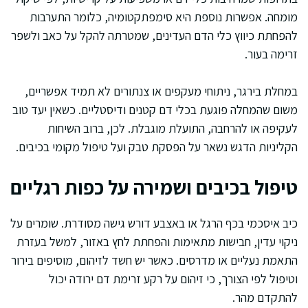
מומחה. אפשרות נוספת היא סימפתקטומיה, כלומר התערבות
להפחתת כיווץ כלי הדם העדינים, שמטרתה להקל על כאב ולשפר
זרימה בעור.
במחלת בירגר, ניתוחי מעקפים או צנתורים לא תמיד אפשריים,
משום שהמחלה פוגעת בכלי דם קטנים ודיסטליים. כשאין יעד טוב
לעקיפה או להרחבה, התועלת מוגבלת. לכן, ברוב השיחות
הקליניות הדגש נשאר על הפסקת טבק ועל טיפול מקומי בכיבים.
טיפול בכיבים ושמירה על כפות רגליים
כיב איסכמי בכף הרגל או באצבע דורש גישה מסודרת. שומרים על
ניקוי עדין, חבישות מתאימות והפחתת לחץ באזור, למשל בעזרת
התאמת נעליים או מדרסים. כאשר יש חשד לזיהום, מוסיפים בירור
וטיפול לפי הצורך, כי זיהום על רקע זרימת דם ירודה יכול
להתקדם מהר.