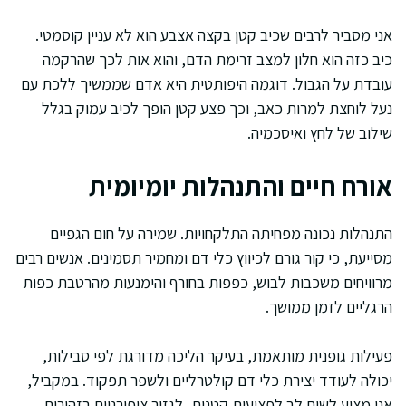
אני מסביר לרבים שכיב קטן בקצה אצבע הוא לא עניין קוסמטי.
כיב כזה הוא חלון למצב זרימת הדם, והוא אות לכך שהרקמה
עובדת על הגבול. דוגמה היפותטית היא אדם שממשיך ללכת עם
נעל לוחצת למרות כאב, וכך פצע קטן הופך לכיב עמוק בגלל
שילוב של לחץ ואיסכמיה.
אורח חיים והתנהלות יומיומית
התנהלות נכונה מפחיתה התלקחויות. שמירה על חום הגפיים
מסייעת, כי קור גורם לכיווץ כלי דם ומחמיר תסמינים. אנשים רבים
מרוויחים משכבות לבוש, כפפות בחורף והימנעות מהרטבת כפות
הרגליים לזמן ממושך.
פעילות גופנית מותאמת, בעיקר הליכה מדורגת לפי סבילות,
יכולה לעודד יצירת כלי דם קולטרליים ולשפר תפקוד. במקביל,
אני מציע לשים לב לפציעות קטנות, לגזור ציפורניים בזהירות