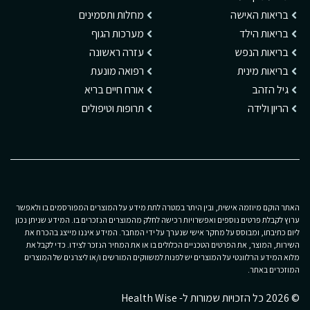
בריאות האישה
מחלות ותסמינים
בריאות הילד
מערכות הגוף
בריאות הנפש
עזרה ראשונה
בריאות מינית
רפואה מונעת
גיל הזהב
אורח חיים בריא
הריון ולידה
תרופות וטיפולים
האתר הוקם מיוזמה אישית, ובין היתר במטרה לתת מידע על המוצרים המפורסמים בו ולאפשר
ערוץ לקבלת פרטים נוספים ואפשרויות רכישה לחלק מהמוצרים הנזכרים בו. המידע שניתן נכון
ליום כתיבתו, ומבוסס על מחקר אישי שנערך על ידי המחבר. המידע איננו מייצג בהכרח את
השירות, המוצר, את הפרטים הטכניים הכלולים בו או את המחיר הנזכר לצידו. כדי לקבל את
מלוא המידע הרלוונטי על המוצרים יש לפנות למשווקים המורשים ו/או ליצרנים של המוצרים
המוזכרים באתר.
© 2026 כל הזכויות שמורות ל- Health Wise