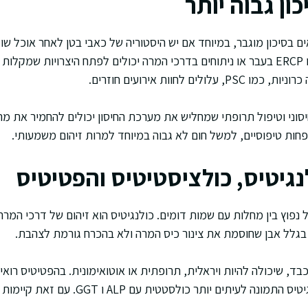
ון גבוה יותר
ם בסיכון מוגבר, במיוחד אם יש היסטוריה של כאבי בטן לאחר אוכל שומ
קוליק מרתי. אנשים שעברו ERCP בעבר או ניתוחים בדרכי המרה יכולים לפתח היצרויות 
ים לחוות אירועים חוזרים.
 חיסוני וטיפול תרופתי שמחליש את מערכת החיסון יכולים להחמיר את 
פחות טיפוסיים, למשל חום לא גבוה במיוחד למרות זיהום משמעותי.
נגיטיס, כולציסטיטיס והפטיטיס
 נפוץ בין מחלות עם שמות דומים. כולנגיטיס הוא זיהום של דרכי המרה
בגלל אבן שחוסמת את צינור כיס המרה ולא בהכרח גורמת לצהבת.
, שיכולה להיות ויראלית, תרופתית או אוטואימונית. בהפטיטיס רואים
ALT ו AST, בעוד שבכולנגיטיס התמונה לעיתים יותר