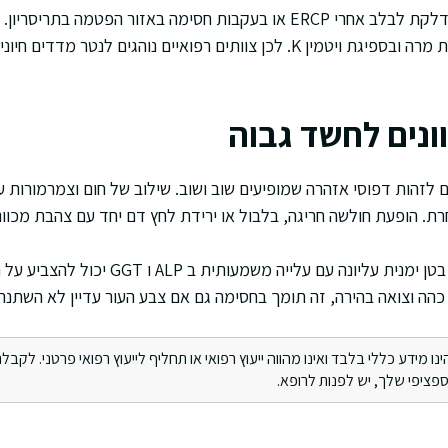
במקרים מסוימים מופיעה דלקת לבלב אחרי ERCP או בעקבות חסימה באזור הפטמה
קרישה בגלל פגיעה בזרימת מרה ובספיגת ויטמין K. לכן צוותים רפואיים נוהגים 
ונים לחשד גבוה
 לזהות דפוסי אזהרה שמופיעים שוב ושוב. שילוב של חום וצמרמורות 
רת. הופעת חולשה חריגה, בלבול או ירידת לחץ דם יחד עם צהבת מכוונ
גם בלי צהבת ברורה, כאב בטן ימנית עליונה עם עליי
הה וצואה בהירה, זה תומך בחסימה גם אם צבע העור עדיין לא השתנה.
מידע כללי בלבד ואינו מהווה ייעוץ רפואי או תחליף לייעוץ רפואי פרטני. לקבלת 
ציפי שלך, יש לפנות לרופא.