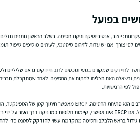
ושים בפועל
נות: ייצוב, אנטיביוטיקה וניקוז חסימה. בשלב הראשון נותנים נוזלים 
ים לפי צורך. אם יש עדות לזיהום סיסטמי, לעיתים מוסיפים טיפול תומ
חשד לחיידקים שמקורם במעי ומכסים לרוב חיידקים גראם שליליים ולע
ינית ובשאלה האם הצליחו לפתוח את החסימה. לאחר שמתקבלת תרבית 
ל לפי הרגישויות.
המרכיב המכריע במקרים רבים הוא פתיחת החסימה. ERCP מאפשר חיתוך
במקרה של היצרות או גידול. אם ERCP אינו אפשרי, קיימות חלופות כמו ניקוז דרך העור ע
 גידול בראש הלבלב וחסימה מתקדמת עשוי להזדקק לסטנט כדי להחזי