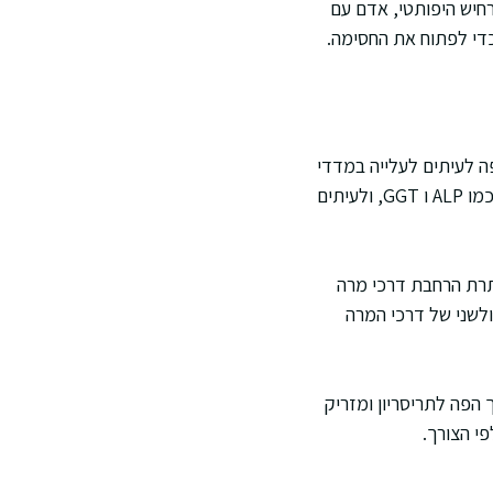
חיש היפותטי, אדם עם
כדי לפתוח את החסימה.
פה לעיתים לעלייה במדדי
דלקת כמו ספירת תאי דם לבנים ו CRP. בבדיקות תפקודי כבד שכיחה עלייה באנזימי כולסטזיס כמו ALP ו GGT, ולעיתים
תרת הרחבת דרכי מרה
 המרה המשותף. MRCP מספק מיפוי לא פולשני של דרכי המרה
ך הפה לתריסריון ומזריק
י הצורך.