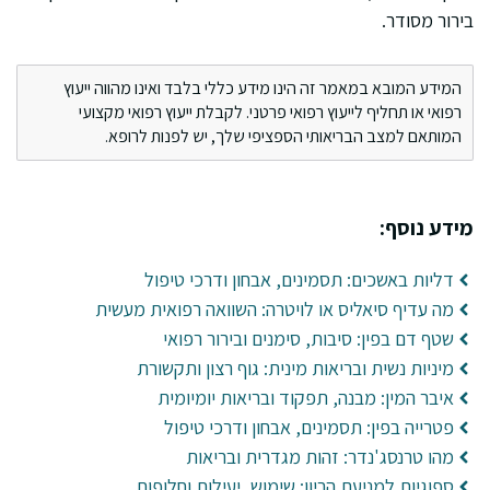
בירור מסודר.
המידע המובא במאמר זה הינו מידע כללי בלבד ואינו מהווה ייעוץ
רפואי או תחליף לייעוץ רפואי פרטני. לקבלת ייעוץ רפואי מקצועי
המותאם למצב הבריאותי הספציפי שלך, יש לפנות לרופא.
מידע נוסף:
דליות באשכים: תסמינים, אבחון ודרכי טיפול
מה עדיף סיאליס או לויטרה: השוואה רפואית מעשית
שטף דם בפין: סיבות, סימנים ובירור רפואי
מיניות נשית ובריאות מינית: גוף רצון ותקשורת
איבר המין: מבנה, תפקוד ובריאות יומיומית
פטרייה בפין: תסמינים, אבחון ודרכי טיפול
מהו טרנסג'נדר: זהות מגדרית ובריאות
ספוגיות למניעת הריון: שימוש, יעילות וחלופות