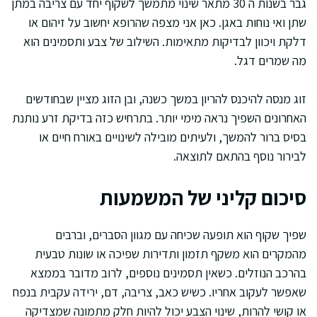
גבר בשנות ה 30 מתאר שינוי מתמשך לשקוף יחד עם צריבה במתן
שתן ואי נוחות באגן. כאן אני מצפה שהרופא יחשוב על זיהום או
דלקת ויכוון לבדיקות מתאימות. השילוב של צבע ותסמינים הוא
מה שמרים דגל.
זוג מנסה להיכנס להריון במשך כשנה, ובן הזוג מציין שבחודשים
האחרונים השפיך נראה מימי יותר. בתרחיש כזה בדיקת זרע נותנת
בסיס ברור להמשך, ולעיתים מובילה לשינויים באורח חיים או
לבירור נוסף בהתאם לתוצאה.
סיכום קליני של המשמעות
שפיך שקוף הוא תופעה שכיחה עם מגוון הסברים, וברבים
מהמקרים הוא משקף תזמון ותדירות שפיכה או שונות טבעית
בהרכב הנוזלים. כשאין תסמינים נוספים, לרוב מדובר בממצא
שאפשר לעקוב אחריו. כשיש כאב, צריבה, דם, ירידה עקבית בנפח
או קושי להרות, שינוי הצבע יכול להיות חלק מתמונה שמצדיקה