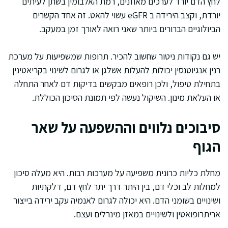
לחץ הדם יורד לערכים מאוזנים, רמת האלבומין בשתן לעיתים
יורדת, וקצב הירידה ב eGFR עשוי להאט. זה אחד הקשרים
הביולוגיים הברורים ביותר שאני רואה לאורך זמן במעקב.
יש גם נקודות ניטור שחשוב להכיר. תרופות שמשפיעות על מערכת
רנין אנגיוטנסין יכולות להעלות אשלגן או לגרום לשינוי בקריאטינין
בתחילת טיפול, ולכן רופאים מבקשים בדיקות דם לאחר התחלה
או העלאת מינון. השיקול נעשה לפי תמונת הסיכון הכוללת.
סיבוכים נלווים וההשפעה על שאר
הגוף
מחלת כליות כרונית משפיעה על מערכות רבות. היא מעלה סיכון
למחלות לב וכלי דם, בין היתר דרך יתר לחץ דם, דלקתיות
ושינויים בשומני הדם. היא יכולה לגרום לאנמיה עקב ירידה בייצור
אריתרופואטין ולשינויים במאזן מינרלים ועצם.