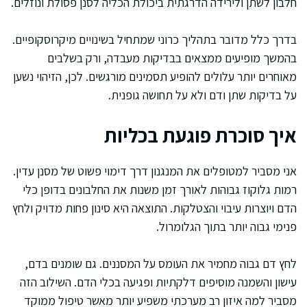
חלבון לשתן ולירידה הדרגתית ביכולת הכליה לסנן פסולת ונוזלים.
בדרך כלל מדובר בתהליך כרוני שמתחיל בשינויים מיקרוסקופיים.
בהמשך מופיעים ממצאים בבדיקות מעבדה, ורק בשלבים
מאוחרים יותר עלולים להופיע תסמינים מורגשים. לכן, הזיהוי נשען
על בדיקות שתן ודם ולא על תחושה גופנית.
איך סוכרת פוגעת בכליות
אני מסביר למטופלים את המנגנון דרך דימוי פשוט של מסנן עדין.
רמות גלוקוז גבוהות לאורך זמן משנות את החלבונים בדופן כלי
הדם ויוצרות עיבוי והצטלקות. התוצאה היא סינון פחות מדויק ולחץ
פנימי גבוה יותר בתוך הגלומרול.
לחץ דם גבוה מחמיר את העומס על המסננים. גם שומנים בדם,
עישון והשמנה מוסיפים דלקתיות ופגיעה בכלי הדם. השילוב הזה
מסביר למה איזון רב מערכתי משפיע יותר מאשר טיפול ממוקד