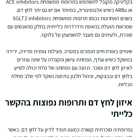
בקליניקה מקובל להשתמש בתרופות ממשפחת ACE inhibitors
או ARBs כשיש אלבומינוריה, במיוחד אם יש גם יתר לחץ דם.
בשנים האחרונות נכנסו תרופות ממשפחת SGLT2 inhibitors
שמראות תועלת בהאטת הידרדרות כלייתית בחלק מהאנשים עם
סוכרת, ולעיתים גם מעבר להשפעתן על גלוקוז.
שינויים באורח חיים תומכים במטרה. פעילות גופנית סדירה, ירידה
במשקל כשיש עודף, הפחתת עישון והקפדה על שינה עוזרים
לאיזון לחץ דם וסוכר. תזונה עם הפחתה של מלח יכולה לסייע
בלחץ דם ובבצקות, וניהול חלבון בתזונה נשקל לפי שלב מחלת
הכליות.
איזון לחץ דם ותרופות נפוצות בהקשר
כלייתי
נפרופתיה סוכרתית קשורה כמעט תמיד לדיון על לחץ דם. כאשר