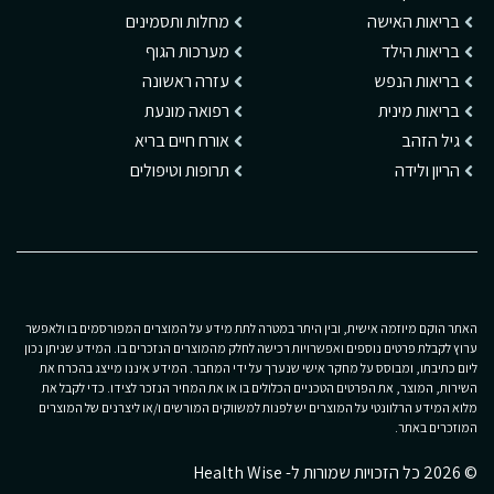
בריאות האישה
מחלות ותסמינים
בריאות הילד
מערכות הגוף
בריאות הנפש
עזרה ראשונה
בריאות מינית
רפואה מונעת
גיל הזהב
אורח חיים בריא
הריון ולידה
תרופות וטיפולים
האתר הוקם מיוזמה אישית, ובין היתר במטרה לתת מידע על המוצרים המפורסמים בו ולאפשר
ערוץ לקבלת פרטים נוספים ואפשרויות רכישה לחלק מהמוצרים הנזכרים בו. המידע שניתן נכון
ליום כתיבתו, ומבוסס על מחקר אישי שנערך על ידי המחבר. המידע איננו מייצג בהכרח את
השירות, המוצר, את הפרטים הטכניים הכלולים בו או את המחיר הנזכר לצידו. כדי לקבל את
מלוא המידע הרלוונטי על המוצרים יש לפנות למשווקים המורשים ו/או ליצרנים של המוצרים
המוזכרים באתר.
© 2026 כל הזכויות שמורות ל- Health Wise