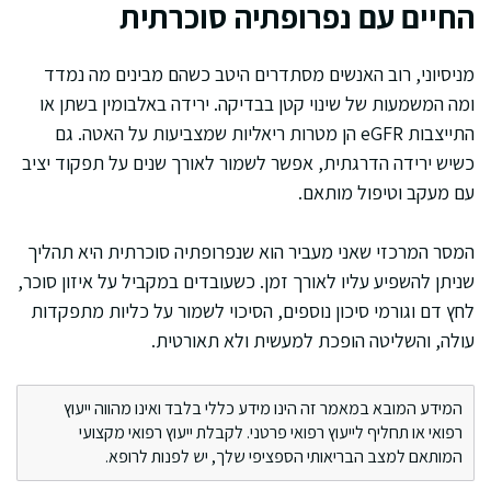
החיים עם נפרופתיה סוכרתית
מניסיוני, רוב האנשים מסתדרים היטב כשהם מבינים מה נמדד
ומה המשמעות של שינוי קטן בבדיקה. ירידה באלבומין בשתן או
התייצבות eGFR הן מטרות ריאליות שמצביעות על האטה. גם
כשיש ירידה הדרגתית, אפשר לשמור לאורך שנים על תפקוד יציב
עם מעקב וטיפול מותאם.
המסר המרכזי שאני מעביר הוא שנפרופתיה סוכרתית היא תהליך
שניתן להשפיע עליו לאורך זמן. כשעובדים במקביל על איזון סוכר,
לחץ דם וגורמי סיכון נוספים, הסיכוי לשמור על כליות מתפקדות
עולה, והשליטה הופכת למעשית ולא תאורטית.
המידע המובא במאמר זה הינו מידע כללי בלבד ואינו מהווה ייעוץ
רפואי או תחליף לייעוץ רפואי פרטני. לקבלת ייעוץ רפואי מקצועי
המותאם למצב הבריאותי הספציפי שלך, יש לפנות לרופא.