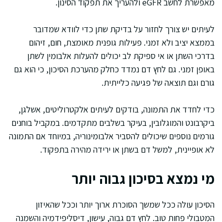
מאפשרת לחשב eGFR ולהעריך את תפקוד הסינון.
לעיתים יש צורך לחזור על בדיקת שתן כדי לוודא שמדובר
בממצא יציב ולא זמני. פעילות גופנית מאומצת, חום, זיהום
בדרכי השתן או אי ספיקת לב יכולים להעלות אלבומין לשתן
באופן זמני. גם לחץ דם נמדד כחלק מהערכת הסיכון, כי הוא גם
גורם וגם תוצאה של פגיעה כלייתית.
כדי לחדד את התמונה, בודקים לעיתים אלקטרוליטים, אשלגן,
ביקרבונט והמוגלובין, בעיקר בשלבים מתקדמים. במקביל בוחנים
גורמים נוספים שיכולים להסביר אלבומינוריה, במיוחד אם התמונה
לא אופיינית, למשל דם בשתן או ירידה מהירה בתפקוד.
מי נמצא בסיכון גבוה יותר
הסיכון עולה ככל שמשך הסוכרת ארוך יותר וככל שהאיזון
המטבולי פחות טוב. לחץ דם גבוה, עישון, דיסליפידמיה והשמנה