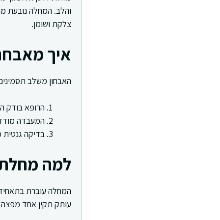
והלב. המחלה נובעת מחס
צלקת ושומן.
איך מאבחנ
האבחון משלב תסמינים,
הרופא בודק הי
המעבדה מודדת CK גבוה
בדיקה גנטית מאת
למה מחלת ד
עותק תקין אחד מפצה 