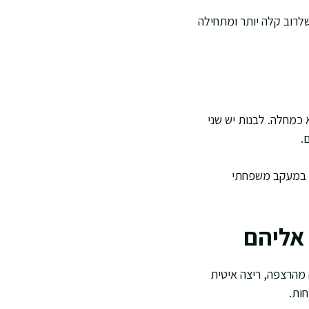
וצה יש גם מחלת בקר, שלרוב קלה יותר ומתחילה
רומוזום X. לבנים יש כרומוזום X אחד, ולכן שינוי בגן על X מתבטא כמחלה. לבנות יש שני
כן במעקב משפחתי
אליהם
ה מהרצפה, ריצה איטית
חות.