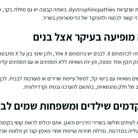
דושן שייכת לקבוצת מחלות שנקראת dystrophinopathies. באותה קב
י קשור לכמות ולתפקוד של הדיסטורופין בשריר.
ופיעה בעיקר אצל בנים
מנגנון ההורשה הוא בתאחיזה לכ
ים נשאיות עם ביטוי קל, למשל עייפות שרירים או מעורבות לבבית. ל
 של חלק מהנשאיות, בהתאם להערכה גנטית וקרדיולוגית.
דמים שילדים ומשפחות שמים לב 
 לעיתים חולשה בשרירי הירכיים והאגן. אתם יכולים לראות קושי בקימ
עלייה במדרגות. נפילות חוזרות ועייפות אחרי מאמץ קצר הן תלונות שכי