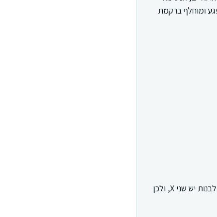
פגע ומוחלף ברקמת
המחלה עוברת בתאחיזה לכרומוזום X. לבנים יש X אחד, ולכן שינוי בגן DMD מתבטא כמחלה. לבנות יש שני X, ולכן