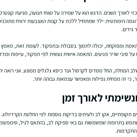
זי לאורך השנים. הדגש הוא על שמירה על טווחי תנועה, מניעת קונטרקטו
דוגמה היפותטית: ילד שמתחיל ללכת על קצות האצבעות ירוויח מתוכנ
 גידים.
תאמת ומפוקחת, יכולה לתמוך בסבולת ובתפקוד. לעומת זאת, מאמץ א
על סיבי שריר פגיעים. התאמה אישית נעשית לפי תפקוד, עייפות ומדדי
שלב המחלה, החל מסדים לקרסול ועד כיסא גלגלים ממונע. אני רואה ית
 כי זה מפחית נפילות ומאפשר עצמאות גבוהה יותר.
נשימתי לאורך זמן
ם תקופתיים, אקו לב ולעיתים בדיקות נוספות לפי החלטת הקרדיולוג. 
תמש בתרופות שמשמשות גם באי ספיקת לב, בהתאם לגיל, סימפטומי
 התקדמות.