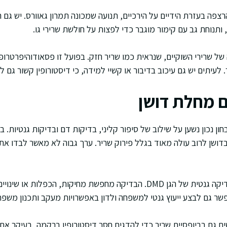
רצפה בעזרת הידיים על הירכיים, תנועה שמכונה תמרון גאוורס. יש גם
 ותנוחת גב עם קימור מוגבר כדי לפצות על חולשת שרירי גו.
של שרירי השוקיים, שנראית כמו שריר חזק. בפועל זו פסאודוהיפרטרופ
לעיתים יש גם עיכוב בדיבור או קשיי למידה, כי דיסטורופין קשור גם ל
 מחלת דושן
ן נכון נשען על שילוב של סיפור קליני, בדיקות דם ובדיקות גנטיות. 
ים CK בדם, שבדושן לרוב עולה מאוד בגלל פירוק שריר. ערך גבוה לא מאשר לבדו
השלב המכריע כיום הוא בדיקה גנטית של הגן DMD. הבדיקה מחפשת מחיקות, הכפל
פשר גם לבצע ייעוץ גנטי למשפחה ולדון באפשרויות מעקב ותכנון משפח
גם בביופסיית שריר כדי להדגים חסר דיסטורופין ברקמה, בעיקר אם