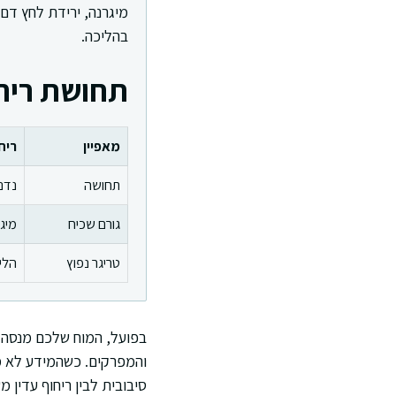
מיגרנה, ירידת לחץ דם,
בהליכה.
תחושת ריחו
מאפיין
ריח
תחושה
נדנ
גורם שכיח
מיגר
טריגר נפוץ
הלי
בפועל, המוח שלכם מנסה ל
והמפרקים. כשהמידע לא מס
סיבובית לבין ריחוף עדין מש