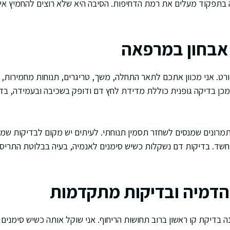
 בתפקוד מעלים את רמת הדחיפות. הסיבה היא שלא רוצים להחמיץ אירוע
אבחון במרפאה
ט. אני מכוון אתכם לתאר התחלה, משך, טריגרים, תנוחות מחמירות, ות
כן בדיקה גופנית כוללת מדידת לחץ דם ודופק בשכיבה ובעמידה, בדיקת
רונים שמנסים לשחזר תסמין תנוחתי. לעיתים יש מקום לבדיקות שמי
י חשד. בדיקות דם נשקלות כשיש סימנים לאנמיה, בעיה בבלוטת התריס,
הדמיה ובדיקות מתקדמות
ה כמו CT או MRI אינה בדיקת קו ראשון ברוב תחושות הריחוף. אני שוקל אותה כשיש סימ