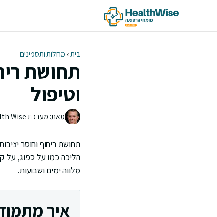
דלג
תוכן
בית
›
מחלות ותסמינים
תחושת ריחו
וטיפול
מאת: מערכת Health Wise | צוות העריכה
תחושת ריחוף וחוסר יציבו
הליכה כמו על ספוג, על קר
מלווה ימים ושבועות.
איך מתמודד