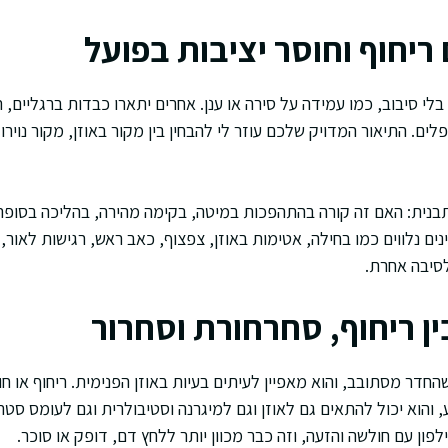
ריחוף וחוסר יציבות בפועל
י סיבוב, כמו עמידה על סירה או ענן. אחרים יתארו כבדות ברגליים, 
ים. התיאור המדויק שלכם עוזר לי להבחין בין מקור באוזן, מקור נוירו
ותבנית: האם זה קורה בהתהפכות במיטה, בקימה מהירה, בהליכה בסופר
ים נלווים כמו בחילה, אטימות באוזן, צפצוף, כאב ראש, רגישות לאור,
לסיבה אחרת.
ן ריחוף, סחרחורת וסחרור
החדר מסתובב, והוא מאפיין לעיתים בעיות באוזן הפנימית. ריחוף או ח
, והוא יכול להתאים גם לאוזן וגם למיגרנה וסטיבולרית וגם לעומס סטר
פון עם חולשה והזעה, וזה כבר מכוון יותר ללחץ דם, דופק או סוכר.