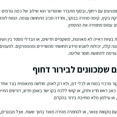
מגיעים עם ריחוף, ובסוף מתברר שהטריגר הוא שילוב של כמה גורמים 
ת בקיץ, קימה מהירה בבוקר, וחרדה סביב התחושה עצמה. המוח לומד 
חב עמוס מחמירה את התסמין.
ת בעיות ראייה לא מאוזנות, משקפיים חדשים, או הבדלי מספר בין העיני
נה קלה, יכולות לשבש מידע תחושתי מהשרירים ומהמפרקים. לפעמים מ
גורמת לתחושת חוסר שליטה.
 שמכוונים לבירור דחוף
ור מרכזי במוח או לכלי דם, ולא רק לאוזן. חולשה פתאומית בצד אחד,
כאב ראש חריג וחזק, או קושי ללכת בקו ישר באופן חדש, דורשים התיי
או עילפון מלא מחייבת בירור בהקדם.
עם נוקשות צוואר, או להחמרה מהירה מאוד בתוך שעות. אצל מבוגרים, נ