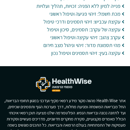
פנייה למיון ללא הפניה: זכויות, תהליך ועלויות
מכת חשמל: זיהוי פגיעה וטיפול ראשוני
עקיצת עכביש: זיהוי תסמינים ודרכי טיפול
עקיצה של עקרב: תסמינים, סיכון וטיפול
עקרב צהוב: זיהוי עקיצה וטיפול ראשוני
מהי תסמונת מדור: זיהוי וניהול מצב חירום
עקיצה בעין: זיהוי תסמינים וטיפול נכון
אתר Health Wise מהווה מקור מידע רפואי מקיף ועדכני במגוון תחומי הבריאות,
החל מבריאות המשפחה ומניעת מחלות, דרך מערכות הגוף ותסמינים שכיחים,
ועד לתזונה נכונה ובריאות הנפש. הפלטפורמה שלנו מציעה תוכן רפואי איכותי
הכולל מאמרים מקצועיים, סקירת מחקרים חדשניים, מדריכים מעשיים וסקירות
מעמיקות של התפתחויות בעולם הרפואה והבריאות. כל התכנים מוגשים בשפה