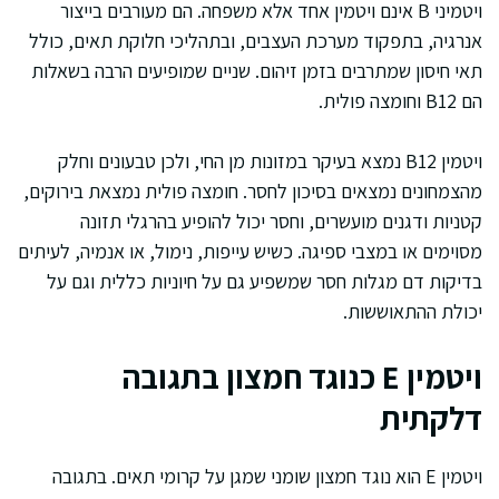
ויטמיני B אינם ויטמין אחד אלא משפחה. הם מעורבים בייצור
אנרגיה, בתפקוד מערכת העצבים, ובתהליכי חלוקת תאים, כולל
תאי חיסון שמתרבים בזמן זיהום. שניים שמופיעים הרבה בשאלות
הם B12 וחומצה פולית.
ויטמין B12 נמצא בעיקר במזונות מן החי, ולכן טבעונים וחלק
מהצמחונים נמצאים בסיכון לחסר. חומצה פולית נמצאת בירוקים,
קטניות ודגנים מועשרים, וחסר יכול להופיע בהרגלי תזונה
מסוימים או במצבי ספיגה. כשיש עייפות, נימול, או אנמיה, לעיתים
בדיקות דם מגלות חסר שמשפיע גם על חיוניות כללית וגם על
יכולת ההתאוששות.
ויטמין E כנוגד חמצון בתגובה
דלקתית
ויטמין E הוא נוגד חמצון שומני שמגן על קרומי תאים. בתגובה