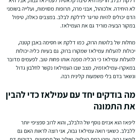
דלקת לבלב חריפה היא סיבה קלאסית לעמילאז גבוה, אבל היא
לא היחידה. אלכוהול, אבני מרה, תרופות מסוימות, ועלייה בשומני
הדם יכולים להיות טריגר לדלקת לבלב. במצבים כאלה, טיפול
במקור הבעיה מוריד גם את העמילאז.
מחלות של בלוטות הרוק, כמו דלקת או חסימה באבן קטנה,
יכולות להעלות עמילאז שמקורו ברוק. גם בעיות כליה יכולות
להעלות עמילאז כי הכליה מפנה אותו פחות טוב. לפעמים מדובר
במאקרו-עמילאזמיה, מצב שבו העמילאז נקשר לחלבון גדול
ונשאר בדם בלי משמעות קלינית רבה.
מה בודקים יחד עם עמילאז כדי להבין
את התמונה
ליפאז הוא אנזים נוסף של הלבלב, והוא לרוב ספציפי יותר
ללבלב. כשאני רואה עמילאז גבוה, אני רוצה לראות האם גם
ליפאז גבוה, ומהי רמת העלייה. שילוב של תסמינים, בדיקות דם