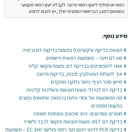
רפואי או תחליף לייעוץ רפואי פרטני. לקבלת ייעוץ רפואי מקצועי
המותאם למצב הבריאותי הספציפי שלך, יש לפנות לרופא.
מידע נוסף:
תוצאת בדיקת איקטרוס 0 בפענוח בדיקות דם וכימיה
סוג דם חיובי – משמעות רפואית ויישומים
אחוז לימפוציטים בבדיקת דם: פענוח והקשר קליני
איך להעלות המוגלובין: סיבות, בדיקות ותזונה
חיישן סוכר רציף: ניטור גלוקוז מתקדם
בדיקת דם לברזל: פענוח תוצאות והשלכות קליניות
מה המשמעות של אחרי ניתוח ברפואה: שימושים נפוצים
בפענוח מסמכים
חומרים מסרטנים: זיהוי סיכונים והפחתת חשיפה
בדיקת דם AST: פענוח תוצאות והקשר לכבד ולשריר
בדיקת PCR לזיהוי זיהום תוך רחמי פולשני EC SHI – משמעות