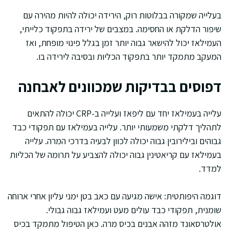
בעלייה שמקורה בבלוטות רוק, הירידה יכולה להיות מהירה עם
שיפור הדלקת או החסימה. במצבים של ירידה בתפקוד כלייתי,
העמילאז יכול להישאר גבוה יותר זמן בגלל פינוי מופחת, ואז
המעקב מתמקד יותר בתפקוד הכליות ובסיבה לירידה בו.
דפוסים בבדיקות שמכוונים לאבחנה
עלייה בעמילאז יחד עם ליפאז ועלייה ב-CRP יכולה להתאים
לתהליך דלקתי משמעותי יותר. עלייה בעמילאז עם תפקודי כבד
גבוהים ובילירובין גבוה יכולה לכוון לבעיה בדרכי המרה. עלייה
בעמילאז עם קריאטינין גבוה יכולה להצביע על תרומה של הכליות
למדד.
דוגמה היפותטית: אישה מגיעה עם כאב בטן ימני עליון אחרי ארוחה
שומנית, תפקודי כבד עולים מעט ועמילאז גבוה גבולי.
אולטרסאונד מזהה אבנים בכיס מרה. כאן הטיפול מתמקד בכיס