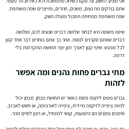
אני מציע לחשוב על סקס כשיחה מתמשכת ולא כאירוע חד פעמי.
אתם בודקים מה נעים, משנים, חוזרים, ומייצרים שפה משותפת.
שפה משותפת מפחיתה תסכול ומעלה חשק.
שיטה פשוטה היא לבחור שלושה דברים שנעים לכם, ושלושה
דברים שאתם סקרנים לנסות. אחר כך אתם בוחרים דבר אחד קטן
לכל מפגש. שינוי קטן לאורך זמן יוצר תחושת התקדמות בלי
דרמה.
מתי גברים פחות נהנים ומה אפשר
לזהות
גברים נוטים ליהנות פחות כאשר יש תחושת מבחן. מבחן יכול
להיות ציפייה לזיקפה מיידית, ציפייה לאורגזמה, או חשש לאכזב.
סימנים נפוצים הם הימנעות, קושי להתחיל, או רצון לסיים מהר.
גם כאב, יובש, או חיכוך לא נעים אצל אחד הצדדים יכולים להפוך