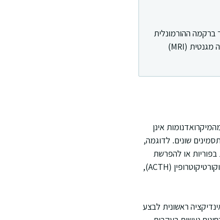
וח, שגודלו פחות מ-10 מ"מ. הגידול נוצר ברקמה ההורמונלית
של הבלוטה ועלול להשפיע על הפרשת הורמונים. מיקרואדנומות מאובחנות לרוב בעזרת הדמיה מגנטית (MRI)
המיקרואדנומות אינן
סמינים שונים. לדוגמה,
 בפוריות או להפרשת
חלב. מיקרואדנומות מסוג אחר יכולות להיות קשורות להפרשה עודפת של הורמוני גדילה או אדרנוקורטיקוטרופין (ACTH),
ינדיקציה ראשונית לבצע
חונים נעשים בעקבות