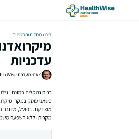
דלג
תוכן
בית
›
מחלות ותסמינים
מיקרואדנומ
עדכניות
מאת: מערכת Health Wise | צוות העריכה
רבים נתקלים במונח "גידו
כשאני עוסק במקרי מיקרוא
מוצדקת. בפועל, מדובר בת
מקרית וללא השפעה משמע