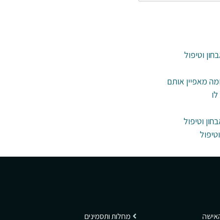
חון וטיפול
ומה מאפיין אותם
לו
חון וטיפול
טיפול
האישה
מחלות ותסמינים