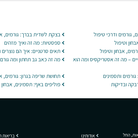
ם, גורמים ודרכי טיפול
בצקת לשדית בברך: גורמים, אב
חון וטיפול
ספסטיות: מה זה ואיך מזהים
מים, אבחון וטיפול
תאים סרטניים: איך הם נוצרים 
ים – מה זה אסטריקסיס ומה הוא
מה זה כאב גב תחתון ומה גורם 
גורמים ותסמינים
תחושת שריפה בגרון: גורמים, אב
פוליפים באף: תסמינים, אבחון ו
ריאות, החל
אודותינו
בריאות 