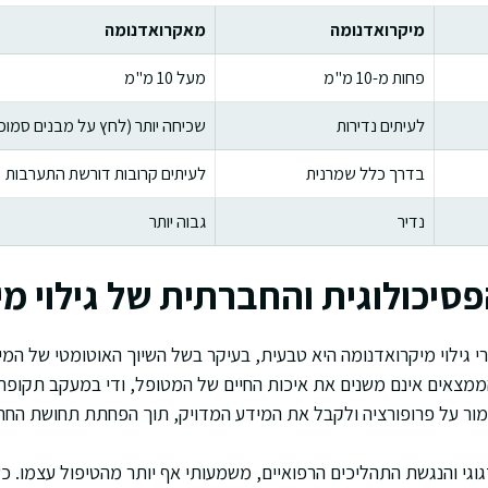
מיקרואדנומה
מאקרואדנומה
פחות מ-10 מ"מ
מעל 10 מ"מ
לעיתים נדירות
שכיחה יותר (לחץ על מבנים סמוכ
בדרך כלל שמרנית
לעיתים קרובות דורשת התערבות
נדיר
גבוה יותר
יכולוגית והחברתית של גילוי מי
 גילוי מיקרואדנומה היא טבעית, בעיקר בשל השיוך האוטומטי של המי
ממצאים אינם משנים את איכות החיים של המטופל, ודי במעקב תקופתי 
שמור על פרופורציה ולקבל את המידע המדויק, תוך הפחתת תחושת החר
וגי והנגשת התהליכים הרפואיים, משמעותי אף יותר מהטיפול עצמו. כ