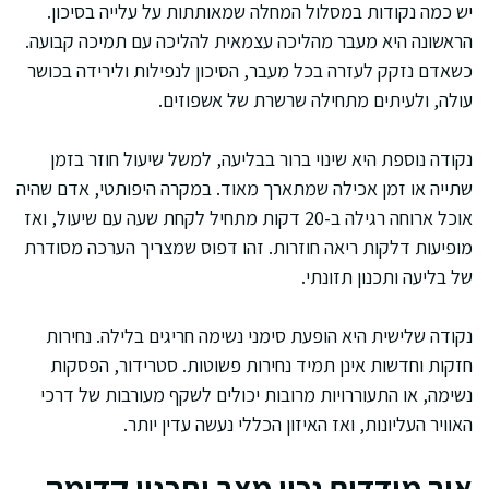
יש כמה נקודות במסלול המחלה שמאותתות על עלייה בסיכון.
הראשונה היא מעבר מהליכה עצמאית להליכה עם תמיכה קבועה.
כשאדם נזקק לעזרה בכל מעבר, הסיכון לנפילות ולירידה בכושר
עולה, ולעיתים מתחילה שרשרת של אשפוזים.
נקודה נוספת היא שינוי ברור בבליעה, למשל שיעול חוזר בזמן
שתייה או זמן אכילה שמתארך מאוד. במקרה היפותטי, אדם שהיה
אוכל ארוחה רגילה ב-20 דקות מתחיל לקחת שעה עם שיעול, ואז
מופיעות דלקות ריאה חוזרות. זהו דפוס שמצריך הערכה מסודרת
של בליעה ותכנון תזונתי.
נקודה שלישית היא הופעת סימני נשימה חריגים בלילה. נחירות
חזקות וחדשות אינן תמיד נחירות פשוטות. סטרידור, הפסקות
נשימה, או התעוררויות מרובות יכולים לשקף מעורבות של דרכי
האוויר העליונות, ואז האיזון הכללי נעשה עדין יותר.
איך מודדים נכון מצב ותכנון קדימה