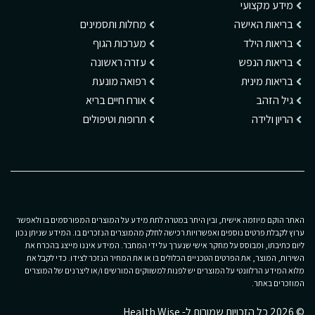
מידע מקצועי
בריאות האישה
מחלות ותסמינים
בריאות הילד
מערכות הגוף
בריאות הנפש
עזרה ראשונה
בריאות מינית
רפואה מונעת
גיל הזהב
אורח חיים בריא
הריון ולידה
תרופות וטיפולים
האתר הוקם מיוזמה אישית, ובין היתר במטרה לתת מידע על המוצרים המפורסמים בו ולאפשר
ערוץ לקבלת פרטים נוספים ואפשרויות רכישה לחלק מהמוצרים הנזכרים בו. המידע שניתן נכון
ליום כתיבתו, ומבוסס על מחקר אישי שנערך על ידי המחבר. המידע איננו מייצג בהכרח את
השירות, המוצר, את הפרטים הטכניים הכלולים בו או את המחיר הנזכר לצידו. כדי לקבל את
מלוא המידע הרלוונטי על המוצרים יש לפנות למשווקים המורשים ו/או ליצרנים של המוצרים
המוזכרים באתר.
© 2026 כל הזכויות שמורות ל- Health Wise