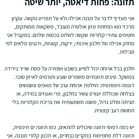
תזונה: פחות דיאטה, יותר שיטה
אני מעדיף לדבר על מבנה אכילה ולא על תפריט נוקשה. עקרון
מרכזי הוא הפחתת מזון אולטרה מעובד, משקאות ממותקים,
וחטיפים עתירי קלוריות שקשה לשלוט בכמות שלהם. במקביל אני
מחזק אכילה של חלבון איכותי, ירקות, קטניות, ודגנים מלאים לפי
סבילות.
חלבון בכל ארוחה יכול לסייע בשובע ושמירה על מסת שריר בירידה
במשקל. סיבים תזונתיים משפרים שובע ותורמים לאיזון סוכר.
דוגמה היפותטית: החלפת ארוחת ערב של מאפים ונשנושים
בצלחת שכוללת יוגורט עשיר בחלבון, פרי ואגוזים במידה, או
חביתה וסלט גדול, משנה משמעותית את צריכת הקלוריות בלי
תחושת רעב קיצונית.
יש כמה דפוסי תזונה שיכולים להתאים, כמו תזונה ים תיכונית,
תזונה דלת פחמימות במקרים נבחרים, או תכנון קלורי מובנה. אני