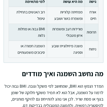
גישה
מה היא עושה
למי מתאימה
אורח
מפחיתה קלוריות
רוב האנשים בתחילת
חיים
ומשפרת כושר ושובע
טיפול
מורידות רעב ומשפרות
BMI גבוה או מחלות
תרופות
איזון מטבולי
נלוות
משנה פיזיולוגיית שובע
השמנה חמורה או
ניתוח
וספיגה
סיבוכים משמעותיים
מה נחשב השמנה ואיך מודדים
המדד הנפוץ הוא BMI, שמחושב לפי משקל וגובה. BMI גבוה יכול
לרמוז על השמנה, אבל הוא לא תמיד משקף חלוקה של שומן
בגוף או מסת שריר. לכן אני נוהג להתייחס גם להיקף מותניים,
להיסטוריה רפואית, ולתמונה המטבולית בבדיקות דם.