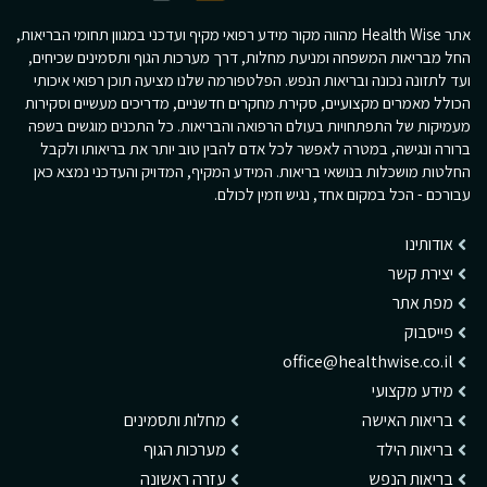
אתר Health Wise מהווה מקור מידע רפואי מקיף ועדכני במגוון תחומי הבריאות,
החל מבריאות המשפחה ומניעת מחלות, דרך מערכות הגוף ותסמינים שכיחים,
ועד לתזונה נכונה ובריאות הנפש. הפלטפורמה שלנו מציעה תוכן רפואי איכותי
הכולל מאמרים מקצועיים, סקירת מחקרים חדשניים, מדריכים מעשיים וסקירות
מעמיקות של התפתחויות בעולם הרפואה והבריאות. כל התכנים מוגשים בשפה
ברורה ונגישה, במטרה לאפשר לכל אדם להבין טוב יותר את בריאותו ולקבל
החלטות מושכלות בנושאי בריאות. המידע המקיף, המדויק והעדכני נמצא כאן
עבורכם - הכל במקום אחד, נגיש וזמין לכולם.
אודותינו
יצירת קשר
מפת אתר
פייסבוק
office@healthwise.co.il
מידע מקצועי
בריאות האישה
מחלות ותסמינים
בריאות הילד
מערכות הגוף
בריאות הנפש
עזרה ראשונה