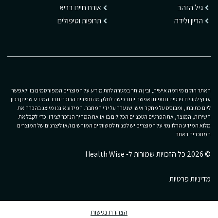
גיל הזהב
אורח חיים בריא
הריון ולידה
תרופות וטיפולים
האתר הוקם מיוזמה אישית, ובין היתר במטרה לתת מידע על המוצרים המפורסמים בו ולאפשר
ערוץ לקבלת פרטים נוספים ואפשרויות רכישה לחלק מהמוצרים הנזכרים בו. המידע שניתן נכון
ליום כתיבתו, ומבוסס על מחקר אישי שנערך על ידי המחבר. המידע איננו מייצג בהכרח את
השירות, המוצר, את הפרטים הטכניים הכלולים בו או את המחיר הנזכר לצידו. כדי לקבל את
מלוא המידע הרלוונטי על המוצרים יש לפנות למשווקים המורשים ו/או ליצרנים של המוצרים
המוזכרים באתר.
© 2026 כל הזכויות שמורות ל- Health Wise
מדיניות פרטיות
הצהרת נגישות