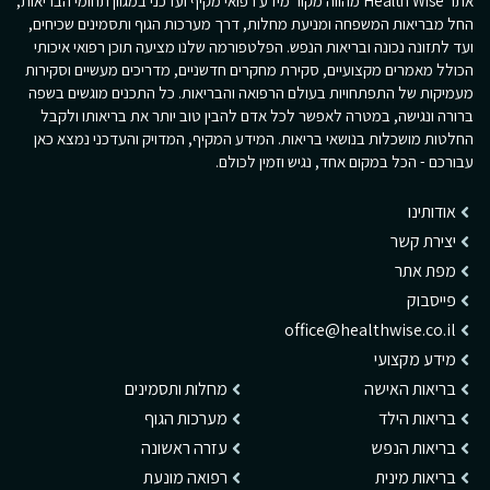
אתר Health Wise מהווה מקור מידע רפואי מקיף ועדכני במגוון תחומי הבריאות,
החל מבריאות המשפחה ומניעת מחלות, דרך מערכות הגוף ותסמינים שכיחים,
ועד לתזונה נכונה ובריאות הנפש. הפלטפורמה שלנו מציעה תוכן רפואי איכותי
הכולל מאמרים מקצועיים, סקירת מחקרים חדשניים, מדריכים מעשיים וסקירות
מעמיקות של התפתחויות בעולם הרפואה והבריאות. כל התכנים מוגשים בשפה
ברורה ונגישה, במטרה לאפשר לכל אדם להבין טוב יותר את בריאותו ולקבל
החלטות מושכלות בנושאי בריאות. המידע המקיף, המדויק והעדכני נמצא כאן
עבורכם - הכל במקום אחד, נגיש וזמין לכולם.
אודותינו
יצירת קשר
מפת אתר
פייסבוק
office@healthwise.co.il
מידע מקצועי
בריאות האישה
מחלות ותסמינים
בריאות הילד
מערכות הגוף
בריאות הנפש
עזרה ראשונה
בריאות מינית
רפואה מונעת