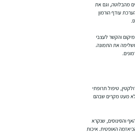
ים מהבלוטה, וגם את
 הבלוטות שמקבלות ממנה פקודות. דוגמה מעשית היא בדיקת פרולקטין, IGF-1 להערכת עודף הורמון
ודל, מיקום והקשר לעצבי
משלימה את התמונה.
מונים.
לקטין, טיפול תרופתי
ה לא מעט מקרים שבהם
יפול מרכזי הוא ניתוח דרך האף והסינוסים, שנקרא
הכיאזמה האופטית. איכות