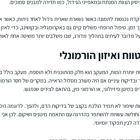
יסיון הצוות המנתח ובמאפייני הגידול, כמו חדירה למבנים סמוכים.
מוקדת נכנסות לתמונה כאשר נשארת שארית גידול לאחר ניתוח, כאשר אי
 זמן. טיפול תרופתי משלים קיים גם באקרומגליה ובקושינג, כדי לאזן 
על מדובר לעיתים בתהליך מדורג, שבו משלבים יותר משיטה אחת לאורך
וח ואיזון הורמונלי
ת יותרת המוח, המעקב הוא חלק מהתוכנית ולא תוספת. מעקב כולל בד
MR לפי הצורך ובדיקות עיניים אם היה מעורב מסלול הראייה. במקרים של חסר הורמ
ם במינון פיזיולוגי, או הורמוני מין, בהתאם לצירים שנפגעו.
 שיפור לא תמיד הולכת בקצב של בדיקות הדם, ולהפך. לדוגמה היפות
וחולשה עשויות להשתפר בהדרגה עם התאמת מינונים ושיקום. לכן אני
 לבין תפקוד יומיומי.