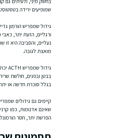
בחשק מיני, ולעיתים גם ק
שמופיעים ירידה בטסטוסטרו
גידול שמפריש הורמון גדיל
ורגליים, הזעת יתר, כאבי 
נעליים, והסביבה היא זו ש
מואצת לגובה.
גידול
בבטן ובפנים, חולשת שרירי
בגלל סוכרת חדשה או יתר 
שאינם אדנומות, כמו קרני
הפרשת יתר, חסר הורמונלי
תסמינים שכיח