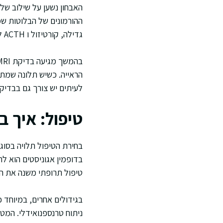
האבחון נשען על שילוב של
גדילה, קורטיזול ו ACTH להערכת ציר יותרת הכליה, ו TSH יחד עם T4 חופשי להערכת ציר התריס.
הראייה. כשיש תלונה שמתא
לעיתים יש צורך גם בבדיקות
טיפול: איך ב
בחירת הטיפול תלויה בסוג 
בדופמין אגוניסטים הוא לר
טיפול תרופתי משנה את הת
ניתוח טרנספנואידלי. המט