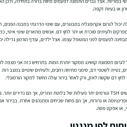
ושי בפוריות. אצל גברים התמונה לפעמים פחות ברורה בתחילה, ולכן ה
ן או בעיות זקפה.
ה יכול לגרום אקרומגליה במבוגרים, עם שינוי הדרגתי במבנה הפנים, ה
מפרקים ולעיתים סוכרת או יתר לחץ דם. אנשים מתארים שינוי איטי, כמ
מבחינה לפעמים לפני המטופל עצמו. אצל ילדים, עודף הורמון גדילה י
 שמפריש ACTH יכול לגרום תסמונת קושינג ממקור יותרת המוח. בתרחיש כזה אני מצ
ם, נטייה לשטפי דם, סימני מתיחה רחבים, ולעיתים שינויים במצב רוח.
לחץ דם שקשה לאזן, ורק לאחר בירור עולה החשד למקור הורמונלי.
קיימים גם גידולים שמפרישים TSH וגורמים יתר פעילות של בלוטת התריס, אך הם נדירים 
ופרינגיומה או גרורות, אך הם פחות שכיחים ומתנהגים אחרת. בבירור 
, או אפקט מסה.
ים לפי מנגנון