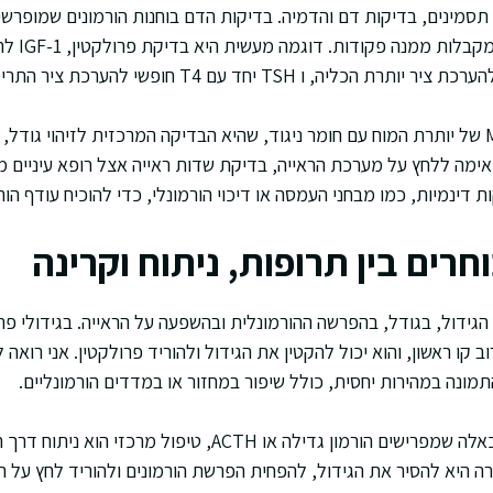
 תסמינים, בדיקות דם והדמיה. בדיקות הדם בוחנות הורמונים שמופרש
ההורמונים של
בהמשך מגיעה בדיקת MRI של יותרת המוח עם חומר ניגוד, שהיא הבדיקה המרכזית לזיהוי ג
ימה ללחץ על מערכת הראייה, בדיקת שדות ראייה אצל רופא עיניים 
 דינמיות, כמו מבחני העמסה או דיכוי הורמונלי, כדי להוכיח עודף הור
וחרים בין תרופות, ניתוח וקרינה
הגידול, בגודל, בהפרשה ההורמונלית ובהשפעה על הראייה. בגידולי פרו
וב קו ראשון, והוא יכול להקטין את הגידול ולהוריד פרולקטין. אני רוא
מונה במהירות יחסית, כולל שיפור במחזור או במדדים הורמונליים.
בגידולים אחרים, במיוחד כאלה שמפרישים הורמון גדילה או ACTH, ט
רה היא להסיר את הגידול, להפחית הפרשת הורמונים ולהוריד לחץ על 