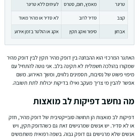
טריגר
מאמץ, חום, סטרס
לעיתים ללא טריגר
קצב
סדיר לרוב
לא סדיר או מהיר מאוד
אבחון
סיפור ואקג תקין
אקג או הולטר בזמן אירוע
האתגר המרכזי הוא ההבחנה בין דופק מהיר תקין לבין דופק מהיר
שמקורו בהולכה חשמלית לא תקינה בלב. אני נוטה להתחיל עם
מיפוי פשוט של נסיבות, תסמינים נלווים, ומשך האירוע. משם
אפשר להבין מי צריך מעקב ואילו בדיקות יכולות לתת תשובה.
מה נחשב דפיקות לב מואצות
דפיקות לב מואצות הן תחושה סובייקטיבית של דופק מהיר, חזק
או לא סדיר. יש אנשים שמרגישים זאת גם כשהדופק תקין, ויש
אנשים שלא מרגישים גם דופק גבוה. בשפה רפואית משתמשים