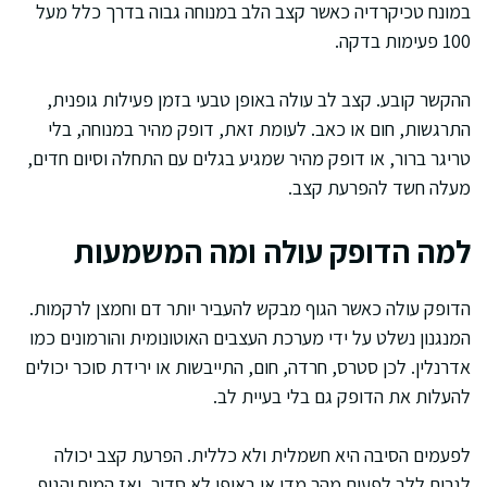
במונח טכיקרדיה כאשר קצב הלב במנוחה גבוה בדרך כלל מעל
100 פעימות בדקה.
ההקשר קובע. קצב לב עולה באופן טבעי בזמן פעילות גופנית,
התרגשות, חום או כאב. לעומת זאת, דופק מהיר במנוחה, בלי
טריגר ברור, או דופק מהיר שמגיע בגלים עם התחלה וסיום חדים,
מעלה חשד להפרעת קצב.
למה הדופק עולה ומה המשמעות
הדופק עולה כאשר הגוף מבקש להעביר יותר דם וחמצן לרקמות.
המנגנון נשלט על ידי מערכת העצבים האוטונומית והורמונים כמו
אדרנלין. לכן סטרס, חרדה, חום, התייבשות או ירידת סוכר יכולים
להעלות את הדופק גם בלי בעיית לב.
לפעמים הסיבה היא חשמלית ולא כללית. הפרעת קצב יכולה
לגרום ללב לפעום מהר מדי או באופן לא סדיר, ואז המוח והגוף