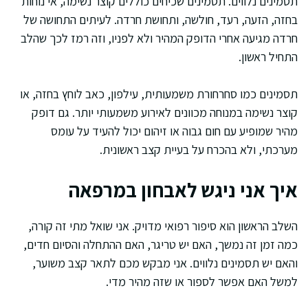
תסמינים נלווים. תסמינים שכיחים כוללים קוצר נשימה, אי נוחות
בחזה, הזעה, רעד, חולשה, ותחושת חרדה. לעיתים התחושה של
חרדה מגיעה אחרי הדופק המהיר ולא לפניו, וזה רמז לכך שהלב
התחיל ראשון.
תסמינים כמו סחרחורת משמעותית, עילפון, כאב לוחץ בחזה, או
קוצר נשימה במנוחה מכוונים לאירוע משמעותי יותר. גם דופק
מהיר שמופיע עם חום גבוה או זיהום יכול להעיד על עומס
מערכתי, ולא בהכרח על בעיית קצב ראשונית.
איך אני ניגש לאבחון במרפאה
השלב הראשון הוא סיפור רפואי מדויק. אני שואל מתי זה קורה,
כמה זמן זה נמשך, האם יש טריגר, האם ההתחלה והסיום חדים,
והאם יש תסמינים נלווים. אני מבקש מכם לתאר קצב משוער,
למשל האם אפשר לספור או שזה מהיר מדי.