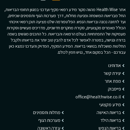
אתר Health Wise מהווה מקור מידע רפואי מקיף ועדכני במגוון תחומי הבריאות,
החל מבריאות המשפחה ומניעת מחלות, דרך מערכות הגוף ותסמינים שכיחים,
ועד לתזונה נכונה ובריאות הנפש. הפלטפורמה שלנו מציעה תוכן רפואי איכותי
הכולל מאמרים מקצועיים, סקירת מחקרים חדשניים, מדריכים מעשיים וסקירות
מעמיקות של התפתחויות בעולם הרפואה והבריאות. כל התכנים מוגשים בשפה
ברורה ונגישה, במטרה לאפשר לכל אדם להבין טוב יותר את בריאותו ולקבל
החלטות מושכלות בנושאי בריאות. המידע המקיף, המדויק והעדכני נמצא כאן
עבורכם - הכל במקום אחד, נגיש וזמין לכולם.
אודותינו
יצירת קשר
מפת אתר
פייסבוק
office@healthwise.co.il
מידע מקצועי
בריאות האישה
מחלות ותסמינים
בריאות הילד
מערכות הגוף
בריאות הנפש
עזרה ראשונה