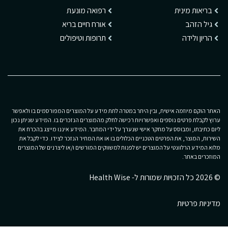
בריאות מינית
רפואה מונעת
גיל הזהב
אורח חיים בריא
הריון ולידה
תרופות וטיפולים
האתר הוקם מיוזמה אישית, ובין היתר במטרה לתת מידע על המוצרים המפורסמים בו ולאפשר
ערוץ לקבלת פרטים נוספים ואפשרויות רכישה לחלק מהמוצרים הנזכרים בו. המידע שניתן נכון
ליום כתיבתו, ומבוסס על מחקר אישי שנערך על ידי המחבר. המידע איננו מייצג בהכרח את
השירות, המוצר, את הפרטים הטכניים הכלולים בו או את המחיר הנזכר לצידו. כדי לקבל את
מלוא המידע הרלוונטי על המוצרים יש לפנות למשווקים המורשים ו/או ליצרנים של המוצרים
המוזכרים באתר.
© 2026 כל הזכויות שמורות ל- Health Wise
מדיניות פרטיות