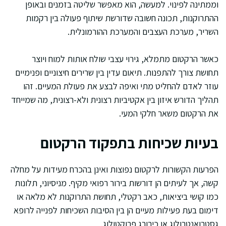
וממתינה לפינוי. למעשה, הוא מאפשר שליטה בזמנים ובאופן
ההתרוקנות, תכונה חשובה שדורשת שיתוף פעולה בין רקמות
השריר, מערכת העצבים והמערכת ההורמונלית.
כאשר הרקטום מתמלא, גירוי עצבי שולח אותות למוח ויוצר
תחושת צורך להתפנות. תיאום עדין בין שרירים חיצוניים ופנימיים
עוזר לאדם להחליט מתי ואיפה לבצע את פעולת המעיים. זהו
תהליך הדורש איזון בין אקטיביות רצונית ולא-רצונית, מה שמייחד
את הרקטום משאר חלקי המעי.
בעיות שכיחות בתפקוד הרקטום
הפרעות הקשורות לרקטום נפוצות ואינן בהכרח מעידות על מחלה
קשה, אך לעיתים הן דורשות בירור רפואי מקיף. מניסיוני, תלונות
כמו קושי ביציאות, כאב רקטלי, תחושת התרוקנות לא מלאה או
דימום בעת פעילות מעיים הן בין הסיבות השכיחות לפנייה לרופא
גסטרואנטרולוג או כירורג פרוקטולוג.