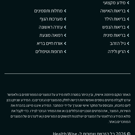
מידע מקצועי
בריאות האישה
מחלות ותסמינים
בריאות הילד
מערכות הגוף
בריאות הנפש
עזרה ראשונה
בריאות מינית
רפואה מונעת
גיל הזהב
אורח חיים בריא
הריון ולידה
תרופות וטיפולים
האתר הוקם מיוזמה אישית, ובין היתר במטרה לתת מידע על המוצרים המפורסמים בו ולאפשר
ערוץ לקבלת פרטים נוספים ואפשרויות רכישה לחלק מהמוצרים הנזכרים בו. המידע שניתן נכון
ליום כתיבתו, ומבוסס על מחקר אישי שנערך על ידי המחבר. המידע איננו מייצג בהכרח את
השירות, המוצר, את הפרטים הטכניים הכלולים בו או את המחיר הנזכר לצידו. כדי לקבל את
מלוא המידע הרלוונטי על המוצרים יש לפנות למשווקים המורשים ו/או ליצרנים של המוצרים
המוזכרים באתר.
© 2026 כל הזכויות שמורות ל- Health Wise