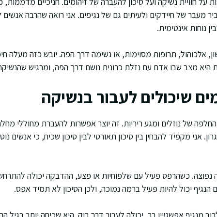
 על חוויית נשיקה ועל סיכון להעברה של זיהומים. חניכיים מדממות, 
ביר מעבר של חיידקים ולעיתים גם של נגיפים. אני רואה שהרבה אנשים ל
ין נוחות אינטימית.
ן, אלכוהול, תרופות מסוימות, או נשימה דרך הפה. יובש כזה מעלה חיכוך
 היא מצב שבו אדם עם נזלת כרונית נושם דרך הפה, ומרגיש שהנשיקה
מים שיכולים לעבור בנשיקה
לפה של נוזלים ומגע ריריות. זה יוצר אפשרות להעברת מחוללי מחלה
. אני מקפיד להבחין בין סיכון תאורטי לבין סיכון שכיח, כי אנשים נוט
נפוצה. כשהרפס פעיל עם שלפוחיות או פצע, ההדבקה יכולה להתרחש ב
הנגיף יכול להיות פעיל ברמה נמוכה, ולכן הסיכון לא תמיד אפס.
 מנגיף אפשטיין בר, יכולה לעבור דרך רוק. היא שכיחה יותר בגיל ההת