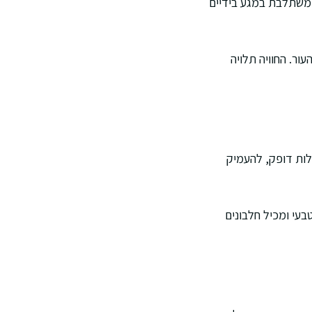
א משתלבת במגע בידיים
ור. החוויה תלויה
לות דופק, להעמיק
בעי ומכיל חלבונים