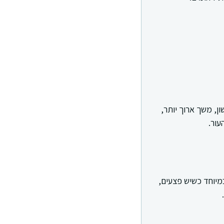
ן, משך ארוך יותר,
עור.
במיוחד כשיש פצעים,