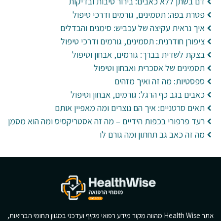
דם בשתן ללא כאבים: בירור סיבות ובדיקות
פטרת בפה: תסמינים, גורמים ודרכי טיפול
איך נראית עקיצה של עכביש: סימנים והבדלים
ציפורן חודרנית: תסמינים, גורמים ודרכי טיפול
בצקת לשדית בברך: גורמים, אבחון וטיפול
תסמינים של אסכרית ואבחון וטיפול
ספסטיות: מה זה ואיך מזהים
כאבים בגב כף הרגל: גורמים, אבחון וטיפול
תאים סרטניים: איך הם נוצרים ומה מאפיין אותם
רעד פרפורי בכפות הידיים – מה זה אסטריקסיס ומה הוא מסמן
מה זה כאב גב תחתון ומה גורם לו
אתר Health Wise מהווה מקור מידע רפואי מקיף ועדכני במגוון תחומי הבריאות,