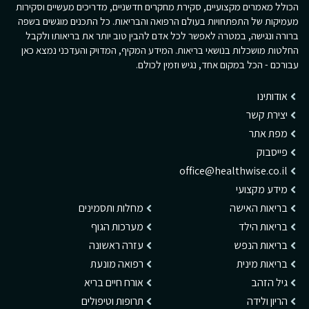
הכולל מאמרים מקצועיים, סקירת מחקרים חדשניים, מדריכים מעשיים וסקירות
מעמיקות של התפתחויות בעולם הרפואה והבריאות. כל התכנים מוגשים בשפה
ברורה ונגישה, במטרה לאפשר לכל אדם להבין טוב יותר את בריאותו ולקבל
החלטות מושכלות בנושאי בריאות. המידע המקיף, המדויק והעדכני נמצא כאן
עבורכם - הכל במקום אחד, נגיש וזמין לכולם.
אודותינו
יצירת קשר
מפת אתר
פייסבוק
office@healthwise.co.il
מידע מקצועי
בריאות האישה
מחלות ותסמינים
בריאות הילד
מערכות הגוף
בריאות הנפש
עזרה ראשונה
בריאות מינית
רפואה מונעת
גיל הזהב
אורח חיים בריא
הריון ולידה
תרופות וטיפולים