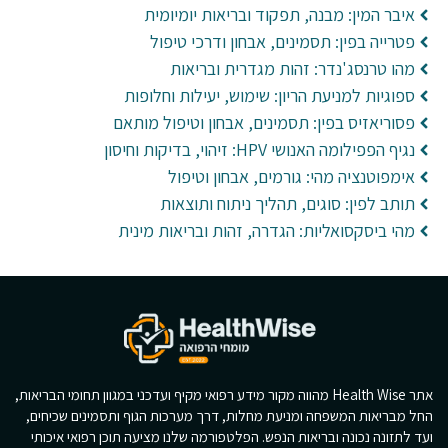
איבר המין: מבנה, תפקוד ובריאות יומיומית
פטרייה בפין: תסמינים, אבחון ודרכי טיפול
מהו טרנסג'נדר: זהות מגדרית ובריאות
ספוגיות למניעת הריון: שימוש, יעילות וחלופות
פסוריאזיס בפין: תסמינים, אבחון וטיפול מותאם
נגיף הפפילומה האנושי HPV: זיהוי, בדיקות וחיסון
אימפוטנציה מהי: גורמים, אבחון וטיפול
תותב לפין: סוגים, תהליך ניתוח ותוצאות
מהי ביסקסואליות: הגדרה, זהות ובריאות מינית
אתר Health Wise מהווה מקור מידע רפואי מקיף ועדכני במגוון תחומי הבריאות,
החל מבריאות המשפחה ומניעת מחלות, דרך מערכות הגוף ותסמינים שכיחים,
ועד לתזונה נכונה ובריאות הנפש. הפלטפורמה שלנו מציעה תוכן רפואי איכותי