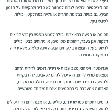
ביוץ לא סדיר הוא גורם שכיח נוסף. מצבים כמו תסמונת השחלות
הפוליציסטיות יכולים לגרום למחזור לא סדיר ולהקשות על תזמון
הביוץ. גם בעיות בבלוטת התריס או עלייה בפרולקטין יכולות
לשבש ביוץ.
חסימה או פגיעה בחצוצרות יכולה למנוע מפגש בין זרע לביצית.
דלקות אגן בעבר, זיהומים מסוימים, או ניתוחים בבטן יכולים
להשפיע על החצוצרות. לעיתים הבעיה אינה מלאה, אלא ירידה
בתפקוד החצוצרה.
אנדומטריוזיס הוא מצב שבו תאי רירית דומים לרירית הרחם
נמצאים מחוץ לרחם. הוא יכול לגרום לכאבים, להידבקויות,
ולפגיעה בסביבה שבה מתקיימת הפריה. בחלק מהמקרים,
האבחנה מתעכבת כי התסמינים אינם תמיד חד משמעיים.
גורמים רחמיים כמו שרירנים, פוליפים, או מבנה רחם חריג יכולים
לפגוע בהשרשה. גם רירית רחם דקה מדי או לא בשלה יכולה