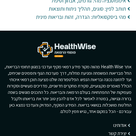
אימפוטנציה מהי: גורמים, אבחון וטיפול
תותב לפין: סוגים, תהליך ניתוח ותוצאות
מהי ביסקסואליות: הגדרה, זהות ובריאות מינית
אתר Health Wise מהווה מקור מידע רפואי מקיף ועדכני במגוון תחומי הבריאות,
החל מבריאות המשפחה ומניעת מחלות, דרך מערכות הגוף ותסמינים שכיחים,
ועד לתזונה נכונה ובריאות הנפש. הפלטפורמה שלנו מציעה תוכן רפואי איכותי
הכולל מאמרים מקצועיים, סקירת מחקרים חדשניים, מדריכים מעשיים וסקירות
מעמיקות של התפתחויות בעולם הרפואה והבריאות. כל התכנים מוגשים בשפה
ברורה ונגישה, במטרה לאפשר לכל אדם להבין טוב יותר את בריאותו ולקבל
החלטות מושכלות בנושאי בריאות. המידע המקיף, המדויק והעדכני נמצא כאן
עבורכם - הכל במקום אחד, נגיש וזמין לכולם.
אודותינו
יצירת קשר