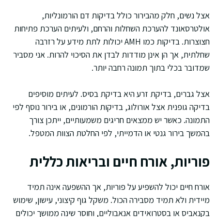
אצל נשים, חלק מהבירור כולל בדיקות דם הורמונליות,
אולטרסאונד להערכת השחלות והרחם, ולעיתים הערכת פתיחות
חצוצרות. בדיקות כמו AMH יכולות לתת מידע על רזרבה
שחלתית, אך הן אינן מודדות לבדן את הסיכוי להרות. אני מסביר
שמדובר בכלי בתוך תמונה רחבה יותר.
אצל גברים, בדיקת זרע היא בדיקת בסיס. לעיתים מוסיפים
בדיקה גופנית אצל אורולוג, בדיקות הורמונים, או בירור נוסף לפי
התמונה. כאשר יש ממצאים חריגים משמעותיים, ייתכן צורך
בהמשך בירור גנטי או הדמייתי, לפי החלטת הצוות המטפל.
פוריות, אורח חיים ובריאות כללית
אורח חיים יכול להשפיע על פוריות, אך ההשפעה אינה תמיד
מיידית ולא תמיד מסבירה הכול. משקל גוף קיצוני, עישון, שימוש
בקנאביס או בסטרואידים אנאבוליים, וחוסר שינה ממושך יכולים