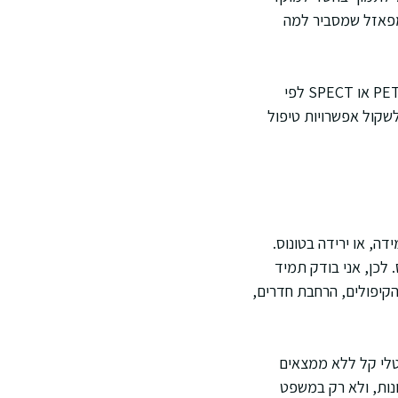
 מפאזל שמסביר למה
במקרים כאלה משלבים לרוב גם EEG, ולעיתים בדיקות מתקדמות כמו MRI ייעודי לאפילפסיה, PET או SPECT לפי
צוות רב תחומי יכול לשקול אפשרויות טיפול
ה, או ירידה בטונוס.
 לכן, אני בודק תמיד
קיפולים, הרחבת חדרים,
 קורטקס מעובה פרונטלי קל ללא ממצאים
נות, ולא רק במשפט