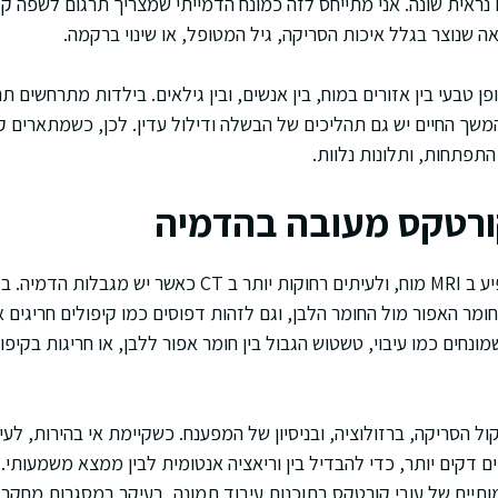
 נראית שונה. אני מתייחס לזה כמונח הדמייתי שמצריך תרגום לשפה קל
ה שנוצר בגלל איכות הסריקה, גיל המטופל, או שינוי ברקמה.
 טבעי בין אזורים במוח, בין אנשים, ובין גילאים. בילדות מתרחשים תה
המשך החיים יש גם תהליכים של הבשלה ודילול עדין. לכן, כשמתארים ק
התפתחות, ותלונות נלוות.
ורטקס מעובה בהדמיה
ומר האפור מול החומר הלבן, וגם לזהות דפוסים כמו קיפולים חריגים או
ונחים כמו עיבוי, טשטוש הגבול בין חומר אפור ללבן, או חריגות בקיפו
ים דקים יותר, כדי להבדיל בין וריאציה אנטומית לבין ממצא משמעותי.
יים של עובי קורטקס בתוכנות עיבוד תמונה, בעיקר במסגרות מחקר 