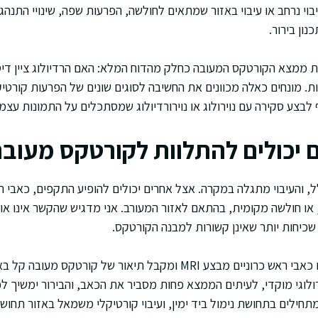
בוי נרחב או עיבוי באזור שמתאים לחולשה, הפרעות שפה, שינויי התנהגו
ון בירור.
 ממצא הקורטקס המעובה כחלק מהדוח המלא: האם הרדיולוג ציין דיספ
ות. מונחים כאלה מכוונים את החשיבה לסוגים שונים של הפרעות קורטי
 לבצע סקירה עם נוירולוג או נוירורדיולוג שמסתכלים על התמונות עצמן
ם יכולים להתלוות לקורטקס מעוב
, והעיבוי מתגלה במקרה. אצל אחרים יכולים להופיע התקפים, כאבי ראש
 או חולשה מקומית, בהתאם לאזור המעורב. אני מדגיש שהקשר אינו אוט
 שכיחות יותר שאינן קשורות למבנה הקורטקס.
דוגמה היפותטית: אדם עם כאבי ראש כרוניים מבצע MRI ומקבל תיאור של קור
רולוגי מוקדי, לעיתים הממצא פחות מסביר את הכאב, והבירור ימשיך לכ
ילים בתחושת נימול ביד ימין, ועיבוי קורטיקלי משמאל באזור תחו