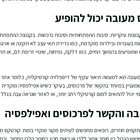
מעובה יכול להופיע
צות עיקריות: סיבות התפתחותיות וסיבות נרכשות. בקבוצה ההתפתחות
ח בעוברות ובילדות מוקדמת, כמו נדידת תאי עצב לא תקינה או ארגון
מופיעים בהמשך החיים, כמו דלקת, נפיחות, שינויי זרימת דם, או ת
ובה הוא למעשה תיאור עקיף של דיספלזיה קורטיקלית, כלומר אזור 
שמעניין במיוחד בהקשר של פרכוסים, בעיקר כשיש אפילפסיה מוקדית 
י יכול להתאים למום קורטיקלי רחב יותר, או לאזור שנראה עבה בגלל שי
ה והקשר לפרכוסים ואפילפסיה
קפים חוזרים, רופאים מחפשים לעיתים מקור מוקדי במוח. קורטקס מע
טוש הגבול בין חומר אפור ללבן או באות חריג בחומר הלבן הסמוך, יכ