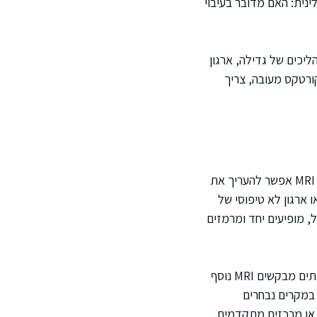
ינית: האם מדובר בעיבוי
ליכים של גדילה, ארגון
ורטקס מעובה, צריך
ברוב המקרים הממצא מופיע ב MRI מוח, ולעיתים רחוקות יותר ב CT כאשר יש מגבלות הדמיה. ב MRI אפשר להעריך את
 ארגון לא טיפוסי של
ל, מופיעים יחד ומרמזים
ההערכה תלויה גם בפרוטוקול הסריקה, ברזולוציה, ובניסיון של המפענח. כשקיימת אי בהירות, לעיתים מבקשים MRI נוסף
 במקרים נבחרים
או מרכזים מתקדמים.