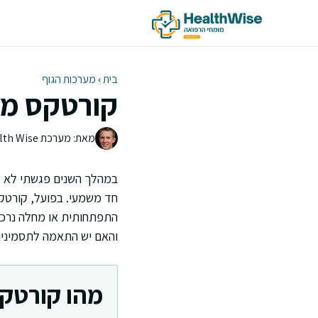
דלג
תוכן
בית
›
מערכות הגוף
קורטקס מע
מאת: מערכת Health Wise | צוות העריכה
במהלך השנים פגשתי לא מ
חד משמעי. בפועל, קורטקס
התפתחותית או מחלה נרכשת
והאם יש התאמה לתסמינים
מהו קורטק