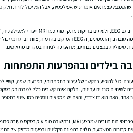
ר שהממצא עצמו אינו אומר שיש אפילפסיה, אבל הוא יכול להיות חלק
הצורך הקליני. אם יש התאמה טובה בין התסמינים, ה EEG והמיקום בהדמיה, 
טות טיפוליות במצבים נבחרים, או הערכה לניתוח במקרים מתאימים.
בה בילדים ובהפרעות התפתחות
ובה יכול להופיע בהקשר של עיכוב התפתחותי, הפרעות שפה, קשיי למיד
 לשינויים מבניים עדינים, וחלקם אינם קשורים כלל למבנה הקורטקס.
חד, האם הוא דו צדדי, והאם יש ממצאים נוספים כמו שינוי במספר ה
דוגמה היפותטית: ילד עם פרכוסי חום חוזרים שמבצע MRI, ובתשובה מופיע
ים קרובות המשמעות תלויה בתמונה הקלינית ובפענוח מדויק של התמו