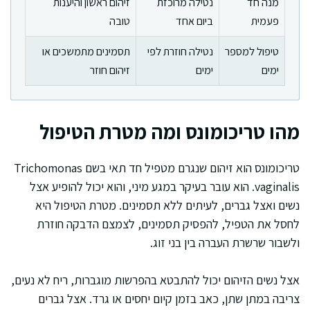
מנה חד
נטילה מרוכזת
זיהום ראשון והיענות
פעמית
ביום אחד
טובה
טיפול למספר
נטילה חוזרת לפי
תסמינים מתמשכים או
ימים
ימים
זיהום חוזר
מהו טריכומונס ומה מטרת הטיפול
טריכומונס הוא זיהום שנגרם מטפיל חד תאי בשם Trichomonas
vaginalis. הוא עובר בעיקר במגע מיני, והוא יכול להופיע אצל
נשים ואצל גברים, לעיתים ללא תסמינים. מטרת הטיפול היא
לחסל את הטפיל, להפסיק תסמינים, לצמצם הדבקה חוזרת
ולשבור שרשרת העברה בין בני זוג.
אצל נשים הזיהום יכול להתבטא בהפרשות מוגברות, ריח לא נעים,
צריבה במתן שתן, כאב בזמן קיום יחסים או גרד. אצל גברים