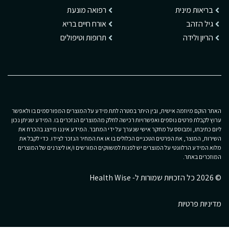
בריאות מינית
רפואה מונעת
גיל הזהב
אורח חיים בריא
הריון ולידה
תרופות וטיפולים
האתר הוקם מיוזמה אישית, ובין היתר במטרה לתת מידע על המוצרים המפורסמים בו ולאפשר
ערוץ לקבלת פרטים נוספים ואפשרויות רכישה לחלק מהמוצרים הנזכרים בו. המידע שניתן נכון
ליום כתיבתו, ומבוסס על מחקר אישי שנערך על ידי המחבר. המידע איננו מייצג בהכרח את
השירות, המוצר, את הפרטים הטכניים הכלולים בו או את המחיר הנזכר לצידו. כדי לקבל את
מלוא המידע הרלוונטי על המוצרים יש לפנות למשווקים המורשים ו/או ליצרנים של המוצרים
המוזכרים באתר.
© 2026 כל הזכויות שמורות ל- Health Wise
מדיניות פרטיות