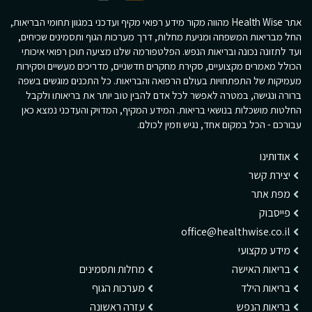
אתר Health Wise מהווה מקור מידע רפואי מקיף ועדכני במגוון תחומי הבריאות,
החל מבריאות המשפחה ומניעת מחלות, דרך מערכות הגוף ותסמינים שכיחים,
ועד לתזונה נכונה ובריאות הנפש. הפלטפורמה שלנו מציעה תוכן רפואי איכותי
הכולל מאמרים מקצועיים, סקירת מחקרים חדשניים, מדריכים מעשיים וסקירות
מעמיקות של התפתחויות בעולם הרפואה והבריאות. כל התכנים מוגשים בשפה
ברורה ונגישה, במטרה לאפשר לכל אדם להבין טוב יותר את בריאותו ולקבל
החלטות מושכלות בנושאי בריאות. המידע המקיף, המדויק והעדכני נמצא כאן
עבורכם - הכל במקום אחד, נגיש וזמין לכולם.
אודותינו
יצירת קשר
מפת אתר
פייסבוק
office@healthwise.co.il
מידע מקצועי
בריאות האישה
מחלות ותסמינים
בריאות הילד
מערכות הגוף
בריאות הנפש
עזרה ראשונה