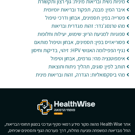
מיניות נשית ובריאות מינית: גוף רצון ותקשורת
איבר המין: מבנה, תפקוד ובריאות יומיומית
פטרייה בפין: תסמינים, אבחון ודרכי טיפול
מהו טרנסג'נדר: זהות מגדרית ובריאות
ספוגיות למניעת הריון: שימוש, יעילות וחלופות
פסוריאזיס בפין: תסמינים, אבחון וטיפול מותאם
נגיף הפפילומה האנושי HPV: זיהוי, בדיקות וחיסון
אימפוטנציה מהי: גורמים, אבחון וטיפול
תותב לפין: סוגים, תהליך ניתוח ותוצאות
מהי ביסקסואליות: הגדרה, זהות ובריאות מינית
אתר Health Wise מהווה מקור מידע רפואי מקיף ועדכני במגוון תחומי הבריאות,
החל מבריאות המשפחה ומניעת מחלות, דרך מערכות הגוף ותסמינים שכיחים,