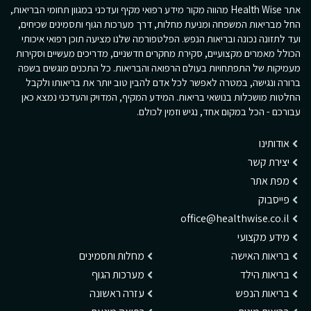
אתר Health Wise מהווה מקור מידע רפואי מקיף ועדכני במגוון תחומי הבריאות,
החל מבריאות המשפחה ומניעת מחלות, דרך מערכות הגוף ותסמינים שכיחים,
ועד לתזונה נכונה ובריאות הנפש. הפלטפורמה שלנו מציעה תוכן רפואי איכותי
הכולל מאמרים מקצועיים, סקירת מחקרים חדשניים, מדריכים מעשיים וסקירות
מעמיקות של התפתחויות בעולם הרפואה והבריאות. כל התכנים מוגשים בשפה
ברורה ונגישה, במטרה לאפשר לכל אדם להבין טוב יותר את בריאותו ולקבל
החלטות מושכלות בנושאי בריאות. המידע המקיף, המדויק והעדכני נמצא כאן
עבורכם - הכל במקום אחד, נגיש וזמין לכולם.
אודותינו
יצירת קשר
מפת אתר
פייסבוק
office@healthwise.co.il
מידע מקצועי
בריאות האישה
מחלות ותסמינים
בריאות הילד
מערכות הגוף
בריאות הנפש
עזרה ראשונה