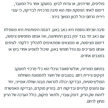
פוליפים, שרירנים, או עדות לביוץ. במעקב אחר גיל המעבר,
דימום לאחר הפסקת וסת הוא סיבה מרכזית לבדיקה, כי עובי
רירית הרחם יכול לכוון המשך בירור.
סיבה שכיחה נוספת היא כאב באגן. דוגמה היפותטית היא מטופלת
עם כאב חד בצד ימין בבטן התחתונה, ואז אנחנו מחפשים ציסטה,
דימום מציסטה, או ממצאים שמתאימים לתהליך דלקתי. לעיתים
אנחנו מעריכים גם נוזל חופשי באגן, שיכול להופיע אחרי ביוץ או
במצבים אחרים.
בתחום הפוריות, אולטרסאונד וגינלי הוא כלי מרכזי למעקב
זקיקים ורירית רחם. במצבים של חשד לתסמונת השחלות
הפוליציסטיות, הבדיקה יכולה להראות מבנה שחלה אופייני, יחד
עם נתונים קליניים ובדיקות דם. בהריון מוקדם, הבדיקה מאפשרת
לזהות שק הריון, דופק עוברי, ולתאר מיקום, כולל הערכה של הריון
מחוץ לרחם.