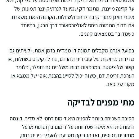
אולטרסאונד וגינלי הוא בדיקת דימות שמבוססת על גלי קול, ולא
על קרינה מייננת. מתמר דק שמיועד לנרתיק יוצר תמונות של
איברי האגן מתוך קרבה לרחם ולשחלות. הקרבה הזאת משפרת
את חדות התמונה ביחס לאולטרסאונד דרך הבטן, במיוחד
כשמדובר בממצאים קטנים.
בפועל אנחנו מקבלים תמונה דו ממדית בזמן אמת, ולעיתים גם
מדידות מדויקות של עובי רירית הרחם, גודל זקיקים בשחלות, או
קוטר של ציסטה. במרפאות רבות משלבים גם דופלר, כלומר
הערכת זרימת דם, כשזה יכול לסייע בהבנת אופי של ממצא או
מקור של כאב.
מתי מפנים לבדיקה
הסיבה השכיחה ביותר להפניה היא דימום רחמי לא סדיר. דוגמה
היפותטית היא אישה שמדווחת על דימום בין וסתות או על
מחזורים תכופים, ואז הבדיקה מסייעת להעריך רירית רחם,