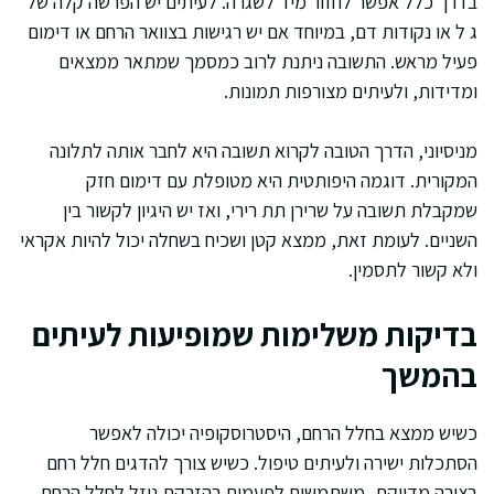
בדרך כלל אפשר לחזור מיד לשגרה. לעיתים יש הפרשה קלה של
ג ל או נקודות דם, במיוחד אם יש רגישות בצוואר הרחם או דימום
פעיל מראש. התשובה ניתנת לרוב כמסמך שמתאר ממצאים
ומדידות, ולעיתים מצורפות תמונות.
מניסיוני, הדרך הטובה לקרוא תשובה היא לחבר אותה לתלונה
המקורית. דוגמה היפותטית היא מטופלת עם דימום חזק
שמקבלת תשובה על שרירן תת רירי, ואז יש היגיון לקשור בין
השניים. לעומת זאת, ממצא קטן ושכיח בשחלה יכול להיות אקראי
ולא קשור לתסמין.
בדיקות משלימות שמופיעות לעיתים
בהמשך
כשיש ממצא בחלל הרחם, היסטרוסקופיה יכולה לאפשר
הסתכלות ישירה ולעיתים טיפול. כשיש צורך להדגים חלל רחם
בצורה מדויקת, משתמשים לפעמים בהזרקת נוזל לחלל הרחם