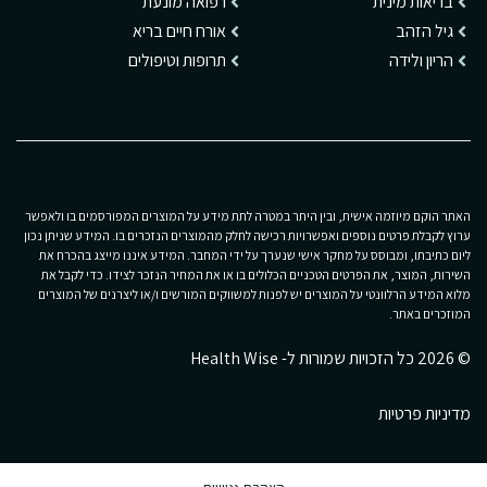
בריאות מינית
רפואה מונעת
גיל הזהב
אורח חיים בריא
הריון ולידה
תרופות וטיפולים
האתר הוקם מיוזמה אישית, ובין היתר במטרה לתת מידע על המוצרים המפורסמים בו ולאפשר
ערוץ לקבלת פרטים נוספים ואפשרויות רכישה לחלק מהמוצרים הנזכרים בו. המידע שניתן נכון
ליום כתיבתו, ומבוסס על מחקר אישי שנערך על ידי המחבר. המידע איננו מייצג בהכרח את
השירות, המוצר, את הפרטים הטכניים הכלולים בו או את המחיר הנזכר לצידו. כדי לקבל את
מלוא המידע הרלוונטי על המוצרים יש לפנות למשווקים המורשים ו/או ליצרנים של המוצרים
המוזכרים באתר.
© 2026 כל הזכויות שמורות ל- Health Wise
מדיניות פרטיות