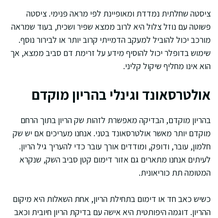
ציסטה שחלתית נמדדת ומאופיינת לפי מראה פנימי. ציסטה
פשוטה עם נוזל צלול היא לרוב ממצא שפיר ושכיח, בעוד שמראה
מורכב יכול להוביל למעקב הדמייתי קרוב יותר או לבירור נוסף.
שימוש בדופלר יכול להוסיף מידע על זרימת דם סביב ממצא, אך
הוא אינו מחליף שיקול קליני.
אולטרסאונד וגינלי בהריון מוקדם
בהריון מוקדם, הבדיקה מאפשרת לזהות שק הריון בתוך הרחם
מוקדם יותר מאשר אולטרסאונד בטני. אנחנו מעריכים אם יש שק
חלמון, עובר, ודופק, ומודדים אורך עובר כדי להעריך גיל הריון.
לעיתים אנחנו מתארים גם אזור דימום קטן סביב השק, שנקרא
המטומה תת כוריאונית.
כשיש כאב חד או דימום בתחילת הריון, אחת השאלות היא מיקום
ההריון. דוגמה היפותטית היא אישה עם בדיקת הריון חיובית וכאב