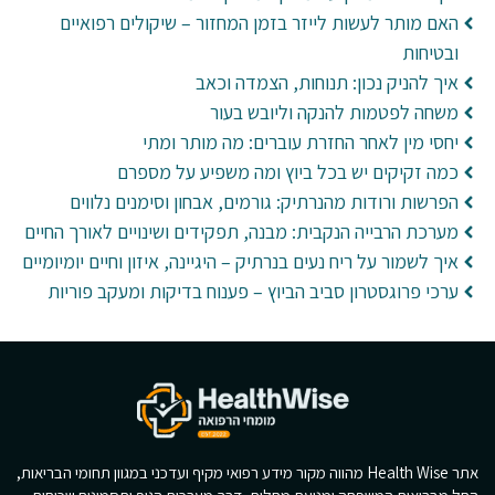
האם מותר לעשות לייזר בזמן המחזור – שיקולים רפואיים
ובטיחות
איך להניק נכון: תנוחות, הצמדה וכאב
משחה לפטמות להנקה וליובש בעור
יחסי מין לאחר החזרת עוברים: מה מותר ומתי
כמה זקיקים יש בכל ביוץ ומה משפיע על מספרם
הפרשות ורודות מהנרתיק: גורמים, אבחון וסימנים נלווים
מערכת הרבייה הנקבית: מבנה, תפקידים ושינויים לאורך החיים
איך לשמור על ריח נעים בנרתיק – היגיינה, איזון וחיים יומיומיים
ערכי פרוגסטרון סביב הביוץ – פענוח בדיקות ומעקב פוריות
אתר Health Wise מהווה מקור מידע רפואי מקיף ועדכני במגוון תחומי הבריאות,