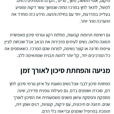
מיקום, אופי תחושה, משך, טריגר, הקרנה ותסמינים נלווים.
למשל, לתאר לחץ במרכז החזה שנמשך עשר דקות ומופיע
בעלייה במדרגות, יחד עם בחילה והזעה. מידע כזה מחדד את
ההערכה מהר יותר.
גם רשימת תרופות קבועות, מחלות רקע וגורמי סיכון מאפשרת
תמונה מלאה. נשים לעיתים מזכירות את הכאב אבל שוכחות לציין
עייפות חריגה או קוצר נשימה, למרות שהם המרכז. כשאוספים את
כל המרכיבים יחד, קל יותר לזהות תבנית שמתאימה ללב.
מניעה והפחתת סיכון לאורך זמן
הפחתת סיכון לבבי אצל נשים נשענת על איזון גורמי סיכון: לחץ
דם, סוכרת ושומנים בדם. גם פעילות גופנית סדירה, שינה
מספקת והפסקת עישון משנים משמעותית את הסיכון לאורך
שנים. תזונה ים תיכונית, עם ירקות, קטניות, דגים ושמן זית,
תומכת בפרופיל שומנים ובריאות כלי הדם.