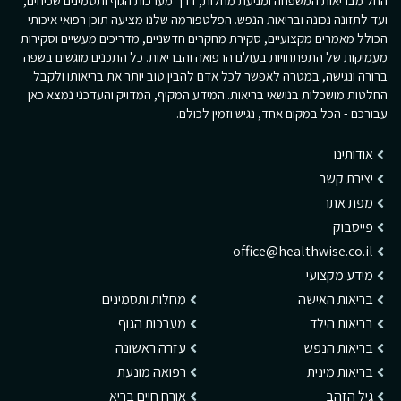
החל מבריאות המשפחה ומניעת מחלות, דרך מערכות הגוף ותסמינים שכיחים,
ועד לתזונה נכונה ובריאות הנפש. הפלטפורמה שלנו מציעה תוכן רפואי איכותי
הכולל מאמרים מקצועיים, סקירת מחקרים חדשניים, מדריכים מעשיים וסקירות
מעמיקות של התפתחויות בעולם הרפואה והבריאות. כל התכנים מוגשים בשפה
ברורה ונגישה, במטרה לאפשר לכל אדם להבין טוב יותר את בריאותו ולקבל
החלטות מושכלות בנושאי בריאות. המידע המקיף, המדויק והעדכני נמצא כאן
עבורכם - הכל במקום אחד, נגיש וזמין לכולם.
אודותינו
יצירת קשר
מפת אתר
פייסבוק
office@healthwise.co.il
מידע מקצועי
בריאות האישה
מחלות ותסמינים
בריאות הילד
מערכות הגוף
בריאות הנפש
עזרה ראשונה
בריאות מינית
רפואה מונעת
גיל הזהב
אורח חיים בריא