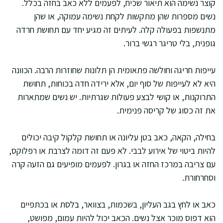
קוצר נשימה הוא תיאור שכיח, לפעמים ללא כאב בחזה בכלל.
נשים מספרות שהן מתקשות לקחת נשימה עמוקה, או שהן
מתנשפות בפעולה קלה. לעיתים זה מגיע יחד עם תחושת חרדה
גופנית, בלי טריגר רגשי ברור.
עייפות חריגה וחולשה פתאומית הן תלונות שחוזרות הרבה. הכוונה
היא לא לעייפות של סוף יום, אלא ירידה חדה בכוחות, תחושת
התרוקנות, או קושי לבצע פעולות שגרתיות. יש נשים שמתארות
את זה כסוג של קריסה פנימית.
בחילה, הקאה, כאב בטן עליונה או תחושת קלקול קיבה יכולים
להיות ביטוי של אירוע לבבי. לא פעם זה דומה לצרבת או רפלוקס,
עם צריבה במרכז החזה או בגרון. לפעמים מופיעים גם הזעה קרה
וסחרחורת.
כאב או לחץ בגב העליון, בשכמות, בצוואר, בלסת או בכתפיים
הוא דפוס מוכר אצל נשים. הכאב יכול להיות עמום, מפושט,