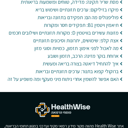
מסת שריר תקינה: מדידה, טווחים ומשמעות בריאותית
מיקרו בזיליקום: ערכים תזונתיים ושימוש בריא
פוליפנולים מה הם: תפקידם בתזונה ובריאות
תיאמין ויטמין B1: תפקידים חסר ומקורות
מזונות עשירים בוויטמין D: מקורות תזונתיים ושילובים חכמים
אצת קלפ: שימושים, יתרונות וסיכונים תזונתיים
מה לאכול לפני אימון: תזמון, כמויות וסוגי מזון
ארוחת בוקר מזינה: הרכב, תזמון ושובע
איך להתחיל דיאטה בצורה בריאה ומעשית
ברוקולי קפוא בתנור: ערכים תזונתיים ובריאות
האם אפשר להשמין אחרי ניתוח מיני מעקף ומה משפיע על זה
אתר Health Wise מהווה מקור מידע רפואי מקיף ועדכני במגוון תחומי הבריאות,