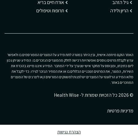
גיל הזהב
אורח חיים בריא
הריון ולידה
תרופות וטיפולים
האתר הוקם מיוזמה אישית, ובין היתר במטרה לתת מידע על המוצרים המפורסמים בו ולאפשר
ערוץ לקבלת פרטים נוספים ואפשרויות רכישה לחלק מהמוצרים הנזכרים בו. המידע שניתן נכון
ליום כתיבתו, ומבוסס על מחקר אישי שנערך על ידי המחבר. המידע איננו מייצג בהכרח את
השירות, המוצר, את הפרטים הטכניים הכלולים בו או את המחיר הנזכר לצידו. כדי לקבל את
מלוא המידע הרלוונטי על המוצרים יש לפנות למשווקים המורשים ו/או ליצרנים של המוצרים
המוזכרים באתר.
© 2026 כל הזכויות שמורות ל- Health Wise
מדיניות פרטיות
הצהרת נגישות