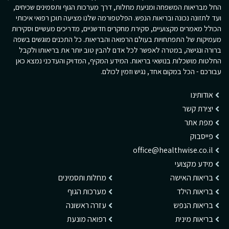
החל מבריאות המשפחה ומניעת מחלות, דרך מערכות הגוף ותסמינים שכיחים,
ועד לתזונה נכונה ובריאות הנפש. הפלטפורמה שלנו מציעה תוכן רפואי איכותי
הכולל מאמרים מקצועיים, סקירת מחקרים חדשניים, מדריכים מעשיים וסקירות
מעמיקות של התפתחויות בעולם הרפואה והבריאות. כל התכנים מוגשים בשפה
ברורה ונגישה, במטרה לאפשר לכל אדם להבין טוב יותר את בריאותו ולקבל
החלטות מושכלות בנושאי בריאות. המידע המקיף, המדויק והעדכני נמצא כאן
עבורכם - הכל במקום אחד, נגיש וזמין לכולם.
אודותינו
יצירת קשר
מפת אתר
פייסבוק
office@healthwise.co.il
מידע מקצועי
בריאות האישה
מחלות ותסמינים
בריאות הילד
מערכות הגוף
בריאות הנפש
עזרה ראשונה
בריאות מינית
רפואה מונעת