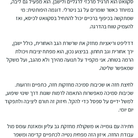
סקוואט הוא תרגיל מרכזי לרגליים ולישבן. הוא מפעיל גם ליבה,
במיוחד כאשר שומרים על גב ניטרלי. דוגמה היפותטית: מי
שמתקשה בכיפוף ברכיים יכול להתחיל בסקוואט לכיסא, ואז
להעמיק טווח בהדרגה.
דדליפט וריאציות מחזק את שרשרת הגב האחורית, כולל ישבן,
ירך אחורית וגב תחתון. בביצוע נכון, הוא מפתח יציבות ויכולת
הרמה בטוחה. אני מקפיד על תנועה מהירך ולא מהגב, ועל משקל
שמאפשר שליטה.
לחיצת חזה או שכיבות סמיכה מחזקות חזה, כתפיים וזרועות.
שכיבות סמיכה מאפשרות התאמה לרמות שונות דרך שינוי שיפוע,
למשל ידיים על ספסל כדי להקל. חיזוק זה תורם ליציבה ולתפקוד
יום יומי.
חתירה עם גומייה או משקולת מחזקת גב עליון ומאזנת עומס מול
עבודת החזה. איזון הזה מפחית נטייה לכתפיים קדימה ומשפר