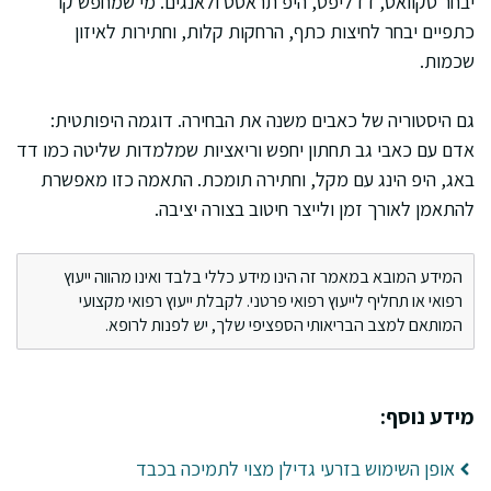
יבחר סקוואט, דדליפט, היפ תראסט ולאנגים. מי שמחפש קו
כתפיים יבחר לחיצות כתף, הרחקות קלות, וחתירות לאיזון
שכמות.
גם היסטוריה של כאבים משנה את הבחירה. דוגמה היפותטית:
אדם עם כאבי גב תחתון יחפש וריאציות שמלמדות שליטה כמו דד
באג, היפ הינג עם מקל, וחתירה תומכת. התאמה כזו מאפשרת
להתאמן לאורך זמן ולייצר חיטוב בצורה יציבה.
המידע המובא במאמר זה הינו מידע כללי בלבד ואינו מהווה ייעוץ
רפואי או תחליף לייעוץ רפואי פרטני. לקבלת ייעוץ רפואי מקצועי
המותאם למצב הבריאותי הספציפי שלך, יש לפנות לרופא.
מידע נוסף:
אופן השימוש בזרעי גדילן מצוי לתמיכה בכבד