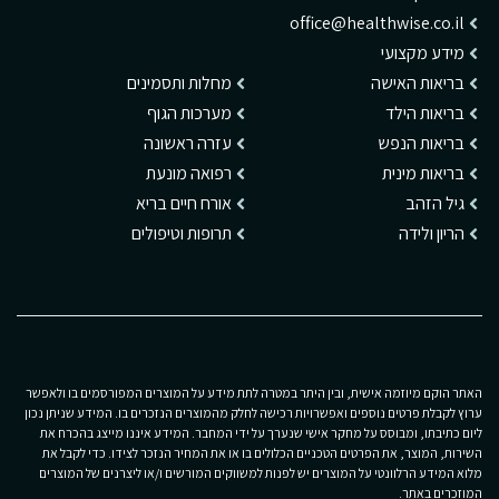
office@healthwise.co.il
מידע מקצועי
בריאות האישה
מחלות ותסמינים
בריאות הילד
מערכות הגוף
בריאות הנפש
עזרה ראשונה
בריאות מינית
רפואה מונעת
גיל הזהב
אורח חיים בריא
הריון ולידה
תרופות וטיפולים
האתר הוקם מיוזמה אישית, ובין היתר במטרה לתת מידע על המוצרים המפורסמים בו ולאפשר
ערוץ לקבלת פרטים נוספים ואפשרויות רכישה לחלק מהמוצרים הנזכרים בו. המידע שניתן נכון
ליום כתיבתו, ומבוסס על מחקר אישי שנערך על ידי המחבר. המידע איננו מייצג בהכרח את
השירות, המוצר, את הפרטים הטכניים הכלולים בו או את המחיר הנזכר לצידו. כדי לקבל את
מלוא המידע הרלוונטי על המוצרים יש לפנות למשווקים המורשים ו/או ליצרנים של המוצרים
המוזכרים באתר.