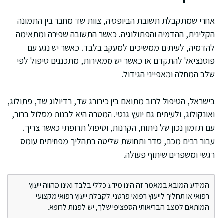
אחרי שמתקבלת תשובת הביופסיה, צוות שד מחבר בין התמונה
הקלינית, ההדמיה והפתולוגיה. כאשר התשובה שפירה ומתאימה
להדמיה, לעיתים ממשיכים למעקב בלבד. כאשר יש נגע עם
פוטנציאל להתקדם או כאשר יש ממאירות, מתכננים טיפול לפי
שלב המחלה ומאפייני הגידול.
בישראל, הטיפול לרוב מתואם בין כירורג שד, רדיולוג שד, פתולוג,
ואונקולוג, ולעיתים גם יועץ גנטי. המטרה היא לבנות מסלול ברור,
עם תזמון נכון של ניתוח, הקרנות, וטיפול תרופתי כאשר צריך.
עבור רבים מכם, סדר ותחושת שליטה בתהליך מפחיתים עומס
רגשי ומשפרים שיתוף פעולה.
המידע המובא במאמר זה הינו מידע כללי בלבד ואינו מהווה ייעוץ
רפואי או תחליף לייעוץ רפואי פרטני. לקבלת ייעוץ רפואי מקצועי
המותאם למצב הבריאותי הספציפי שלך, יש לפנות לרופא.