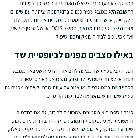
הבדיקה לא נועדה רק לשאלה האם מדובר בסרטן. לעיתים
התשובה היא ממצא שפיר כמו פיברואדנומה, ציסטה עם שינויים
דלקתיים, או שינויים פיברוציסטיים. במקרים אחרים מתקבלת
אבחנה של נגע טרום ממאיר, למשל DCIS, או של סרטן פולשני,
ואז ממשיכים לבירור עומק ותכנון טיפול.
באילו מצבים מפנים לביופסיית שד
הפניה לביופסיית שד מגיעה לרוב אחרי הדמיה שמצאה ממצא
חשוד או לא חד משמעי. לדוגמה, גוש מוצק באולטרסאונד,
הסתיידויות בממוגרפיה, או אזור עם עיוות מבני. לעיתים מפנים גם
כשיש שינוי חדש בהשוואה לבדיקות קודמות.
סיבה נוספת היא תסמינים שמכוונים לבירור, גם אם ההדמיה
הראשונית לא מספקת. לדוגמה, הפרשה חד צדדית מהפטמה,
שינוי עור ממוקד, או גוש שנמוש בבדיקה קלינית. במקרים כאלה,
צוות השד בוחר את דרך הדגימה שמתאימה לממצא ולמיקום