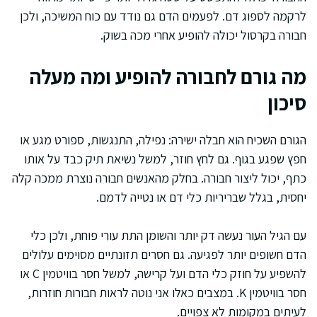
לרקמה לספוג דם. לפעמים הדם גם נודד עם כוח המשיכה, ולכן
חבורה בקרסול יכולה להופיע אחרי מכה בשוק.
מה גורם לחבורה להופיע ומה מעלה
סיכון
הגורם השכיח הוא חבלה ישירה: נפילה, התנגשות, ספורט מגע או
חפץ שפגע בגוף. גם לחץ חוזר, למשל נשיאת תיק כבד על אותו
כתף, יכול ליצור חבורה. בחלק מהאנשים חבורה נוצרת ממכה קלה
יחסית, בגלל שבריריות כלי דם או נטייה לדמם.
עם הגיל העור נעשה דק יותר והשומן התת עורִי פוחת, ולכן כלי
הדם חשופים יותר לפגיעה. גם חסרים תזונתיים מסוימים עלולים
להשפיע על חוזק כלי הדם ועל קרישה, למשל חסר בוויטמין C או
חסר בוויטמין K. במצבים כאלו אני נוטה לראות חבורות חוזרות,
לעיתים במקומות לא צפויים.