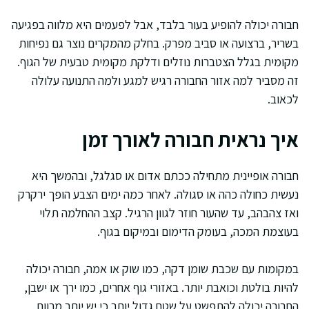
חבורה יכולה להופיע בעור בלבד, אבל לפעמים היא מלווה בפגיעה
בשריר, ברצועה או סביב מפרק. בחלק מהמקרים נוצר גם נפיחות
מקומית בגלל הצטברות נוזלים ודלקת מקומית טבעית של הגוף.
זה מסביר למה אזור החבורה רגיש למגע ולמה התנועה עלולה
לכאוב.
איך נראית חבורה לאורך זמן
חבורה אופיינית מתחילה ככתם אדום או סגלגל, ובהמשך היא
נעשית כחולה כהה או סגולה. לאחר כמה ימים הצבע הופך ירקרק
ואז צהבהב, עד שהעור חוזר לגוון הרגיל. קצב ההחלמה תלוי
בעוצמת המכה, בעומק הדימום ובמיקום בגוף.
במקומות עם שכבת שומן דקה, כמו שוק או אמה, חבורה יכולה
להיות בולטת וכואבת יותר. באזורי גוף אחרים, כמו ירך או ישבן,
החבורה יכולה להתפשט על שטח גדול יותר כי יש יותר מרווח